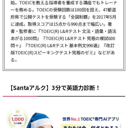
始。TOEICを
教える
指導者を養成する講座でもトレーナ
ーを務める。TOEICの受験回数は100回を超え、47都道
府県で公開テストを受験する「全国制覇」を2017年5月
に達成。取得スコアは15点から990点まで幅広い。著
書・監修書に『TOEIC(R) L&Rテスト 文法・語彙・語法
あがる1000問』『TOEIC(R) L&Rテスト 究極の模試600
問＋』『TOEIC(R) L&Rテスト 基本例文990選』『改訂
版TOEIC(R)スピーキングテスト究極のゼミ』などがあ
る。
【Santaアルク】3分で英語力診断！