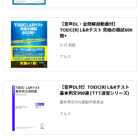
【音声DL・全問解説動画付】
TOEIC(R) L&Rテスト 究極の模試600
問+
ヒロ 前田
アルク
【音声DL付】TOEIC(R) L&Rテスト
基本例文990選 (TTT速習シリーズ)
基本例文990選製作委員会
アルク