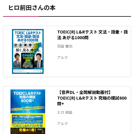
ヒロ前田さんの本
TOEIC(R) L&Rテスト 文法・語彙・語
法 あがる1000問
花田 徹也
アルク
【音声DL・全問解説動画付】
TOEIC(R) L&Rテスト 究極の模試600
問+
ヒロ 前田
アルク