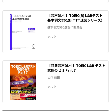
【音声DL付】TOEIC(R) L&Rテスト
基本例文990選 (TTT速習シリーズ)
基本例文990選製作委員会
アルク
【特典音声DL付】TOEIC L&R テスト
究極のゼミ Part 7
ヒロ 前田
アルク