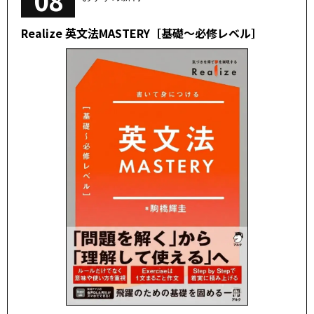
08
Realize 英文法MASTERY［基礎～必修レベル］