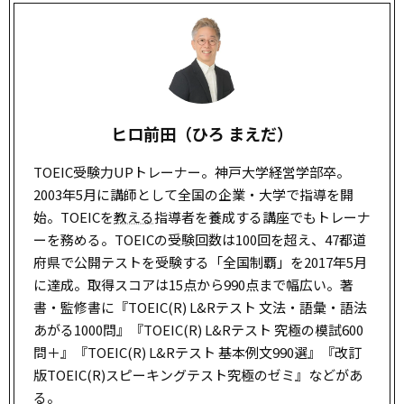
ヒロ前田（ひろ まえだ）
TOEIC受験力UPトレーナー。神戸大学経営学部卒。
2003年5月に講師として全国の企業・大学で指導を開
始。TOEICを
教える
指導者を養成する講座でもトレーナ
ーを務める。TOEICの受験回数は100回を超え、47都道
府県で公開テストを受験する「全国制覇」を2017年5月
に達成。取得スコアは15点から990点まで幅広い。著
書・監修書に『TOEIC(R) L&Rテスト 文法・語彙・語法
あがる1000問』『TOEIC(R) L&Rテスト 究極の模試600
問＋』『TOEIC(R) L&Rテスト 基本例文990選』『改訂
版TOEIC(R)スピーキングテスト究極のゼミ』などがあ
る。