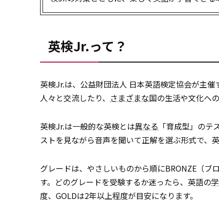
英検Jr.って？
英検Jr.は、公益財団法人 日本英語検定協会が主
人々と交流したり、
さまざまな
国の生活や文化へ
英検Jr.は一般的な英検とは
異なる
「育成型」のテ
ストを見ながら音声を聞いて正解を選ぶ形式で、
グレードは、やさしいものから順にBRONZE（ブロ
す。どのグレードを受験するか迷ったら、英語の
学
度、GOLDは2年以上程度が目安になります。