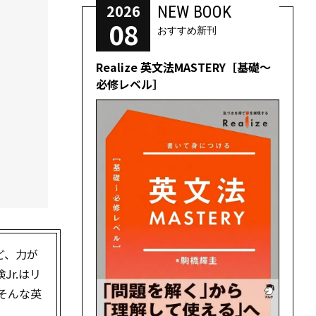
2026
NEW BOOK
08
おすすめ新刊
Realize 英文法MASTERY［基礎～
必修レベル］
ど、力が
r.はリ
はそんな英