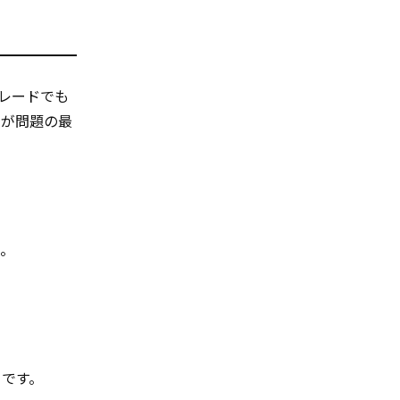
レードでも
」が問題の最
う。
りです。