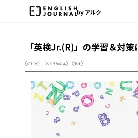
by アルク
「英検Jr.(R)」の学習＆対
STUDY
おすすめの本
英検