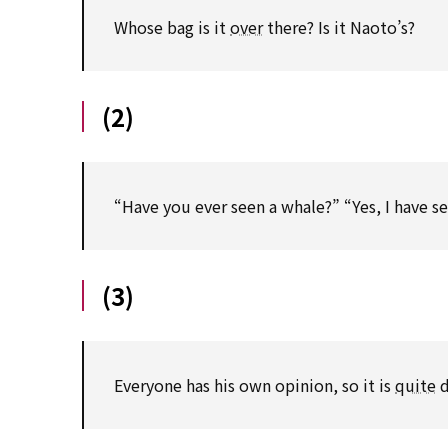
Whose bag is it
over
there? Is it Naoto’s?
(2)
“Have you ever seen a whale?” “Yes, I have se
(3)
Everyone has his own opinion, so it is
quite
d