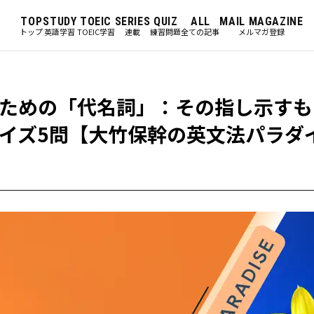
TOP
STUDY
TOEIC
SERIES
QUIZ
ALL
MAIL MAGAZINE
トップ
英語学習
TOEIC学習
連載
練習問題
全ての記事
メルマガ登録
ための「代名詞」：その指し示すも
イズ5問【大竹保幹の英文法パラダ