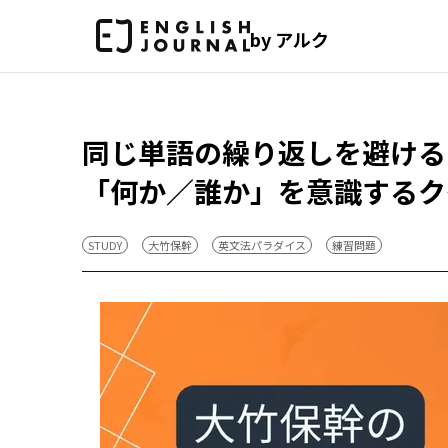
by アルク
同じ単語の繰り返しを避ける
「何か／誰か」を意識するク
STUDY
大竹保幹
英文法パラダイス
練習問題