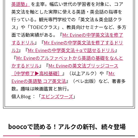
英語塾」
を主宰。幅広い世代の学習者を対象に、コア
英文法を軸とした実際に使える英語・英会話の指導を
行っている。観光専門学校での「英文法＆英会話クラ
ス」や「TOEICクラス」、教員向けセミナーなど、多方
面で活動実績がある。『
Mr. Evineの中学英文法を修了
するドリル
』『
Mr. Evineの中学英文法を修了するドリ
ル2
』『
Mr. Evineの中学英文法＋αで話せるドリル
』
『
Mr. Evineのアルファベットから英語の基礎をなんと
かするドリル
』『
Mr. Evineの英文法ブリッジコース
［中学修了▶高校基礎］
』（以上アルク）や『
Mr.
Evineの英語塾 コア英文法
』（ベレ出版）など、著書多
数。趣味は映画鑑賞と旅行。
個人Blog ：「
エビンズワーズ
」
boocoで読める！アルクの新刊、続々登場