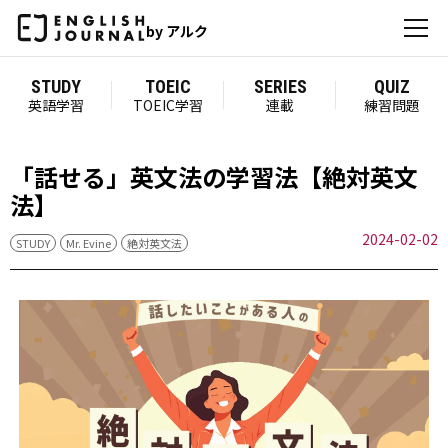
by アルク
STUDY
TOEIC
SERIES
QUIZ
英語学習
TOEIC学習
連載
練習問題
「話せる」英文法の学習法【絶対英文
法】
2024-02-02
STUDY
Mr. Evine
絶対英文法