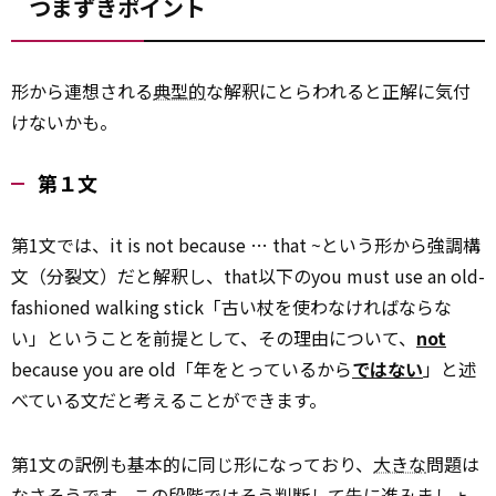
つまずきポイント
形から連想される
典型的
な解釈にとらわれると正解に気付
けないかも。
第１文
第1文では、it is not because … that ~という形から強調構
文（分裂文）だと解釈し、that以下のyou must use an old-
fashioned walking stick「古い杖を使わなければならな
い」ということを前提として、その理由について、
not
because you are old「年をとっているから
ではない
」と述
べている文だと考えることができます。
第1文の訳例も基本的に同じ形になっており、
大きな
問題は
なさそうです。この段階ではそう判断して先に進みましょ