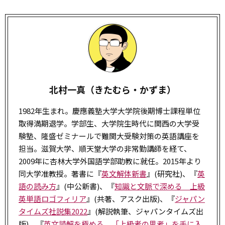
北村一真（きたむら・かずま）
1982年生まれ。慶應義塾大学大学院後期博士課程単位
取得満期退学。学部生、大学院生時代に関西の大学受
験塾、隆盛ゼミナールで難関大受験対策の英語講座を
担当。滋賀大学、順天堂大学の非常勤講師を経て、
2009年に杏林大学外国語学部助教に就任。2015年より
同大学准教授。著書に『
英文解体新書
』(研究社)、『
英
語の読み方
』(中公新書)、『
知識と文脈で深める 上級
英単語ロゴフィリア
』(共著、アスク出版)、『
ジャパン
タイムズ社説集2022
』(解説執筆、ジャパンタイムズ出
版)、『
英文読解を極める 「上級者の思考」を手に入