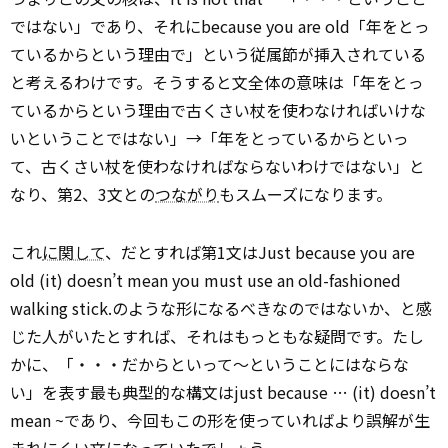
ではない」であり、それにbecause you are old「年をとっ
ているからという理由で」という従属節が挿入されている
と考えるわけです。そうすると文全体の意味は「年をとっ
ているからという理由で古くさい杖を使わなければいけな
いということではない」→「年をとっているからといっ
て、古くさい杖を使わなければならないわけではない」と
なり、第2、3文との
つながり
もスムーズになります。
これ
に関して
、だとすれば第1文はJust because you are
old (it) doesn’t mean you must use an old-fashioned
walking stick.のような形になるべきなのではないか、と感
じた人がいたとすれば、それはもっともな疑問です。たし
かに、「・・・だからといって～ということにはならな
い」を表す最も典型的な構文はjust because … (it) doesn’t
mean ~であり、今回もこの形を使っていればより誤解が生
まれにくい文になっていたでしょう。