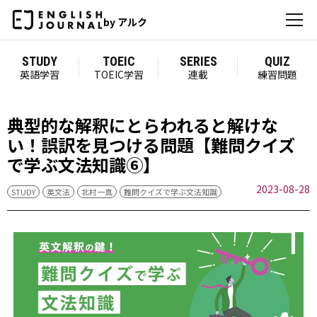
by アルク
STUDY
TOEIC
SERIES
QUIZ
英語学習
TOEIC学習
連載
練習問題
典型的な解釈にとらわれると解けな
い！誤訳を見つける問題【難問クイズ
で学ぶ文法知識⑥】
2023-08-28
STUDY
英文法
北村一真
難問クイズで学ぶ文法知識