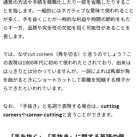
通常の方法や手順を簡略化したり一部を省略したりするこ
とを指します。一般的にはネガティブな意味で使われること
が多く、手を抜くことが一時的な利益や時間の節約をもた
らす一方、品質や完全性の欠如を招く可能性があることを
表します。
では、なぜcut corners（角を切る）と言うのでしょう？こ
の表現は1800年代に初めて使われたとされており、由来は
はっきりと
は分かっていませんが、一説によれば馬車が角
を曲がるときにショートカットして距離を短縮する様子か
らできたといわれています。
なお、「手抜き」と名詞で表現する場合は、
cutting
corners
や
corner-cutting
と言うことができます。
「手を抜く」「手抜き」に関する英語の例