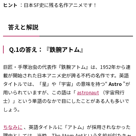
ヒント
：日本SF史に残る名作アニメです！
答えと解説
Q.1の答え：『鉄腕アトム』
巨匠・手塚治虫の代表作『鉄腕アトム』は、1952年から連
載が開始された日本アニメ史が誇る不朽の名作です。英語
タイトルでは、「星」や「宇宙」の意味を持つ“
Astro
”が
用いられていますが、この語は「
astronaut
（宇宙飛行
士）」という単語のなかで目にしたことがある人も多いで
しょう。
ちなみに
、英語タイトルに「アトム」が採用されなかった
理由としては、当時、The Atom Antという名前が似たキャ