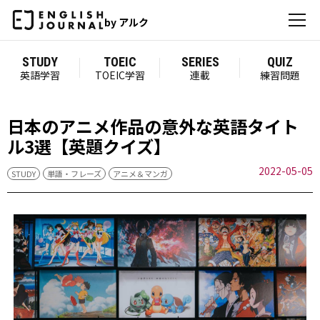
by アルク
STUDY
TOEIC
SERIES
QUIZ
英語学習
TOEIC学習
連載
練習問題
日本のアニメ作品の意外な英語タイト
ル3選【英題クイズ】
2022-05-05
STUDY
単語・フレーズ
アニメ＆マンガ