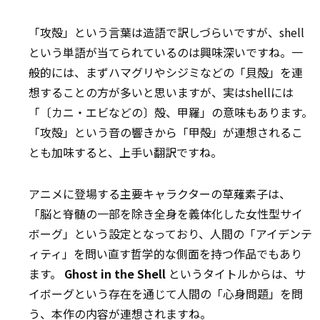
「攻殻」という言葉は造語で訳しづらいですが、shell
という単語が当てられているのは興味深いですね。一
般的には、まずハマグリやシジミなどの「
貝殻
」を連
想することの方が多いと思いますが、実はshellには
「〔カニ・エビなどの〕殻、甲羅」の意味もあります。
「攻殻」という音の響きから「甲殻」が連想されるこ
とも加味すると、上手い翻訳ですね。
アニメに登場する主要キャラクターの草薙素子は、
「脳と脊髄の一部を除き全身を義体化した女性型サイ
ボーグ」という設定となっており、人間の「アイデンテ
ィティ」を問い直す哲学的な側面を持つ作品でもあり
ます。
Ghost in the Shell
というタイトルからは、サ
イボーグという存在を通じて人間の「心身問題」を問
う、本作の内容が連想されますね。