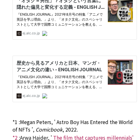
*1
:
Megan Peters, '
Astro Boy Has Entered the World
of NFTs
’,
Comicbook
, 2022.
*2
:
Arwa Haider, '
The film that captures millennials'