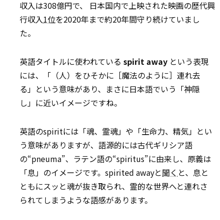
収入は308億円で、 日本国内で上映された映画の歴代興
行収入
1位
を2020年まで約20年間守り続けていまし
た。
英語タイトルに使われている
spirit away
という表現
には、「（人）をひそかに［魔法のように］連れ去
る」という意味があり、まさに日本語でいう「神隠
し」に近いイメージですね。
英語のspiritには「魂、霊魂」や「生命力、精気」とい
う意味がありますが、語源的には古代ギリシア語
の“pneuma”、ラテン語の“spiritus”に由来し、原義は
「息」のイメージです。spirited awayと
聞く
と、息と
ともにスッと魂が抜き取られ、霊的な世界へと連れさ
られてしまうような語感があります。