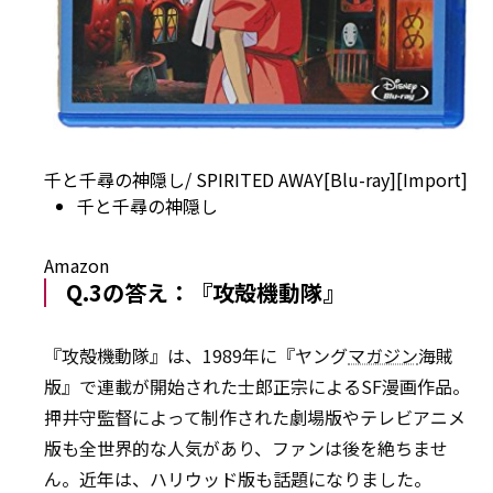
千と千尋の神隠し/ SPIRITED AWAY[Blu-ray][Import]
千と千尋の神隠し
Amazon
Q.3の答え：『攻殻機動隊』
『攻殻機動隊』は、1989年に『ヤング
マガジン
海賊
版』で連載が開始された士郎正宗によるSF漫画作品。
押井守監督によって制作された劇場版やテレビアニメ
版も全世界的な人気があり、ファンは後を絶ちませ
ん。近年は、ハリウッド版も話題になりました。