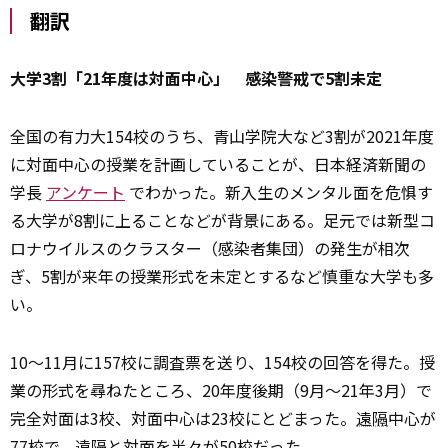
翻訳
大学3割「21年度は対面中心」 感染警戒で5割未定
全国の有力大154校のうち、青山学院大など3割が2021年度
に対面中心の授業を計画していることが、日本経済新聞の
学長
アンケート
でわかった。新入生のメンタル面を危惧す
る大学が8割に上ることなどが背景にある。足元では新型コ
ロナウイルスのクラスター（感染者集団）の発生が相次
ぎ、5割が来年の授業形式を未定とするなど慎重な大学も多
い。
10～11月に157校に調査票を送り、154校の回答を得た。授
業の形式を尋ねたところ、20年度後期（9月～21年3月）で
完全対面は3校、対面中心は23校にとどまった。
遠隔
中心が
77校で、遠隔と対面を半々が50校だった。