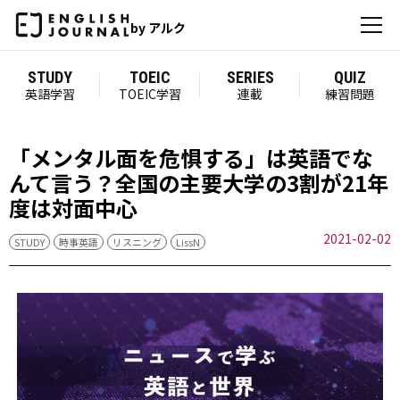
by アルク
STUDY
TOEIC
SERIES
QUIZ
英語学習
TOEIC学習
連載
練習問題
「メンタル面を危惧する」は英語でな
んて言う？全国の主要大学の3割が21年
度は対面中心
2021-02-02
STUDY
時事英語
リスニング
LissN