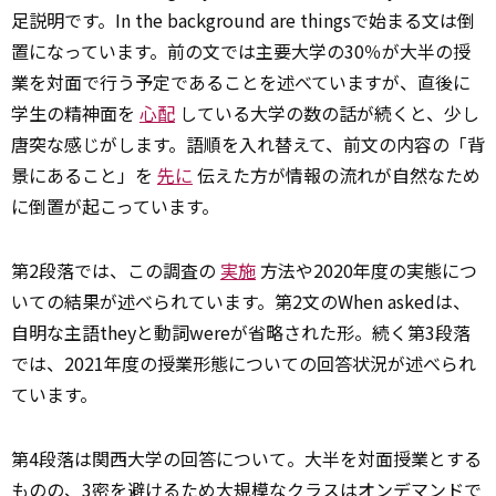
足説明です。In the background are thingsで始まる文は倒
置になっています。前の文では主要大学の30％が大半の授
業を対面で行う予定であることを述べていますが、直後に
学生の精神面を
心配
している大学の数の話が続くと、少し
唐突な感じがします。語順を入れ替えて、前文の内容の「背
景にあること」を
先に
伝えた方が情報の流れが自然なため
に倒置が起こっています。
第2段落では、この調査の
実施
方法や2020年度の実態につ
いての結果が述べられています。第2文のWhen askedは、
自明な主語theyと動詞wereが省略された形。続く第3段落
では、2021年度の授業形態についての回答状況が述べられ
ています。
第4段落は関西大学の回答について。大半を対面授業とする
ものの、3密を避けるため大規模なクラスはオンデマンドで