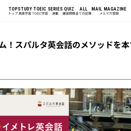
TOP
STUDY
TOEIC
SERIES
QUIZ
ALL
MAIL MAGAZINE
トップ
英語学習
TOEIC学習
連載
練習問題
全ての記事
メルマガ登録
ム！スパルタ英会話のメソッドを本