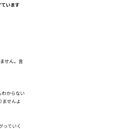
げています
りません。言
もわからない
りませんよ
がっていく