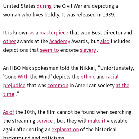
United States
during
the Civil War era depicting a
woman who lives boldly. It was released in 1939.
It is known
as
a
masterpiece
that won Best Director and
other
awards at the
Academy
Awards, but
also
includes
depictions that
seem to
endorse
slavery
.
An HBO Max spokesman told the Nikkei, “Unfortunately,
'Gone
With
the Wind' depicts the
ethnic
and
racial
prejudice
that was
common
in American society
at the
time
.”
As of
the 10th, the film cannot be found when searching
the streaming
service
, but they will
make it
viewable
again after noting an
explanation
of the historical
background and criticisms.