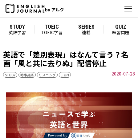
by アルク
STUDY
TOEIC
SERIES
QUIZ
英語学習
TOEIC学習
連載
練習問題
英語で「差別表現」はなんて言う？名
画「風と共に去りぬ」配信停止
2020-07-28
STUDY
時事英語
リスニング
LissN