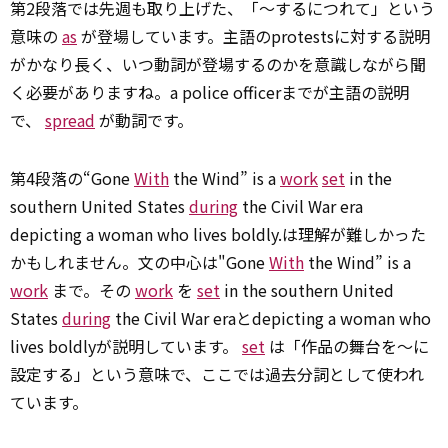
第2段落では先週も取り上げた、「～するにつれて」という
意味の
as
が登場しています。主語のprotestsに対する説明
がかなり長く、いつ動詞が登場するのかを意識しながら聞
く必要がありますね。a police officerまでが主語の説明
で、
spread
が動詞です。
第4段落の“Gone
With
the Wind” is a
work
set
in the
southern United States
during
the Civil War era
depicting a woman who lives boldly.は理解が難しかった
かもしれません。文の中心は"Gone
With
the Wind” is a
work
まで。その
work
を
set
in the southern United
States
during
the Civil War eraとdepicting a woman who
lives boldlyが説明しています。
set
は「作品の舞台を～に
設定する」という意味で、ここでは過去分詞として使われ
ています。