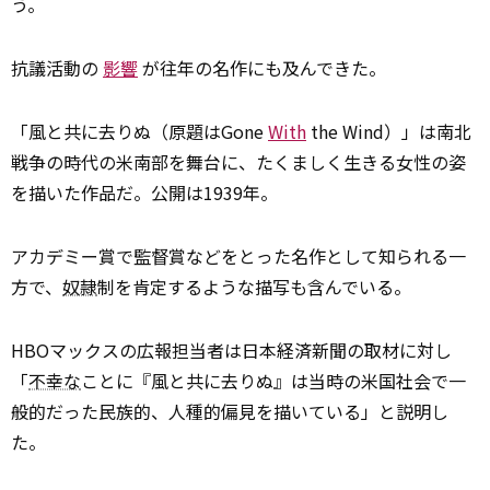
う。
抗議活動の
影響
が往年の名作にも及んできた。
「風と共に去りぬ（原題はGone
With
the Wind）」は南北
戦争の時代の米南部を舞台に、たくましく生きる女性の姿
を描いた作品だ。公開は1939年。
アカデミー賞で監督賞などをとった名作として知られる一
方で、
奴隷
制を肯定するような描写も含んでいる。
HBOマックスの広報担当者は日本経済新聞の取材に対し
「
不幸な
ことに『風と共に去りぬ』は当時の米国社会で一
般的だった民族的、人種的偏見を描いている」と説明し
た。