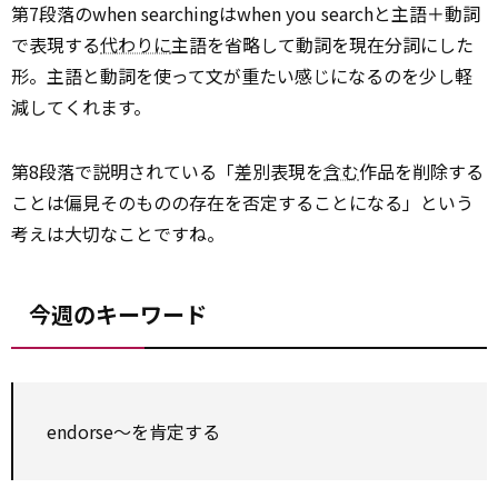
第7段落のwhen searchingはwhen you searchと主語＋動詞
で表現する
代わりに
主語を省略して動詞を現在分詞にした
形。主語と動詞を使って文が重たい感じになるのを少し軽
減してくれます。
第8段落で説明されている「差別表現を
含む
作品を削除する
ことは偏見そのものの存在を否定することになる」という
考えは大切なことですね。
今週のキーワード
endorse～を肯定する