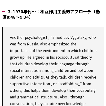
3. 1970年代～：相互作用主義的アプローチ（動
画8:48～9:34）
Another
psychologist
, named Lev Vygotsky, who
was from Russia,
also
emphasized the
importance of the environment
in which
children
grow up. He argued in his sociocultural theory
that children
develop
their language
through
social
interaction
among
children and
between
children and adults.
As
they talk, children
receive
supportive
interaction
, or “scaffolding,” from
others; this helps them
develop
their vocabulary
and
grammatical
structure
.
Also
,
through
conversation, they
acquire
new knowledge.