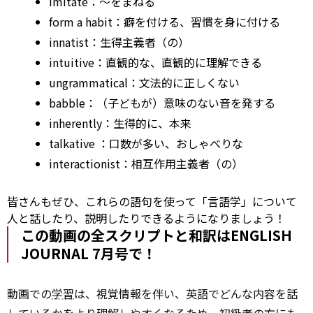
imitate：～をまねる
form
a habit：癖を付ける、習慣を身に付ける
innatist：生得主義者（の）
intuitive：直観的な、直観的に理解できる
ungrammatical：文法的に正しくない
babble：（子どもが）意味のない音を発する
inherently：生得的に、本来
talkative
：口数が多い、おしゃべりな
interactionist：相互作用主義者（の）
皆さんもぜひ、これらの語句を使って「言語学」について
人と話したり、説明したりできるようになりましょう！
この動画の全スクリプトと和訳はENGLISH
JOURNAL 7月号で！
動画での
学習
は、視覚情報を伴い、英語でどんな内容を話
しているかをより理解しやすくなるため、初級者の方にも