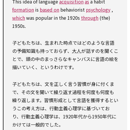
This idea of language
acquisition
as
a habit
formation
is
based on
behaviorist
psychology
,
which
was popular in the 1920s
through
(the)
1950s.
子どもたちは、生まれた時点ではどのような言語
の予備知識も持っておらず、
大人
が話すのを聞くこ
とで、頭の中のまっさらなキャンバスに言語の絵を
描いていく、というわけです。
子どもたちは、文を正しく言う習慣が身に付くま
で、その文を聞いて
繰り返す
過程を何度も何度も
繰り返します。習慣形成として言語を獲得するとい
うこの考え方は、行動主義心理学に基づいてお
り、行動主義心理学は、1920年代から1950年代に
かけては一般的でした。