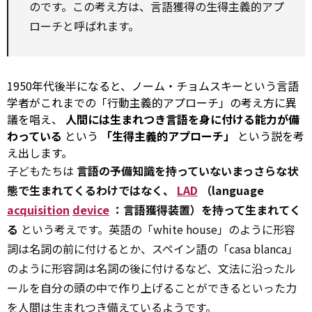
のです。この考え方は、言語獲得の生得主義的アプ
ローチと呼ばれます。
1950年代後半になると、ノーム・チョムスキーという言語
学者がこれまでの「行動主義的アプローチ」の考え方に異
議を唱え、
人間には生まれつき言語を身に付ける能力が備
わっている
という
「生得主義的アプローチ」
という説を考
え出します。
子どもたちは
言語の予備知識を持っていないまっさらな状
態で生まれてくるわけではなく、
LAD
（language
acquisition
device
：言語獲得装置）を持って生まれてく
る
という考えです。英語の「white house」のように形容
詞は名詞の前に付けるとか、スペイン語の「casa blanca」
のように形容詞は名詞の後に付けるなど、文法に沿ったル
ールを自分の頭の中で作り上げることができるといった力
を人間は生まれつき備えているようです。