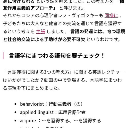
身に付けられる
という説を唱えました。この考え方を
「相
互作用主義的アプローチ」
と呼びます。
それからロシアの心理学者レフ・ヴィゴツキーも
同様に
、
子どもたちは大人など他者との交流を通じて言語を獲得す
るという考えを
主張
しました。
言語の発達には、育つ環境
と社会的交流による手助けが必要不可欠
というわけです。
言語学にまつわる語句を要チェック！
「言語獲得に関する3つの
考え
方」に関する英語レクチャー
はいかがでしたか？動画の中で登場する、言語学にまつわ
る表現を下にまとめました。
behaviorist：行動主義者（の）
applied
linguist：応用言語学者
acquire
：～を習得する、～を獲得する