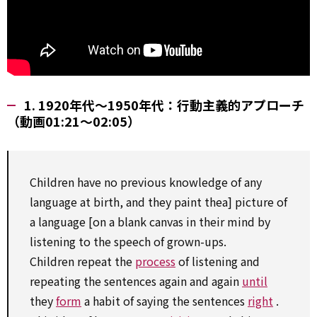
1. 1920年代～1950年代：行動主義的アプローチ
（動画01:21～02:05）
Children have
no
previous
knowledge of
any
language at birth, and they paint the
a] picture of
a language [on
a blank
canvas
in their mind
by
listening
to
the speech of grown-ups.
Children repeat the
process
of listening and
repeating the sentences again and again
until
they
form
a habit of saying the sentences
right
.