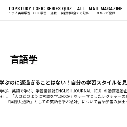
TOP
STUDY
TOEIC
SERIES
QUIZ
ALL
MAIL MAGAZINE
トップ
英語学習
TOEIC学習
連載
練習問題
全ての記事
メルマガ登録
言語学
学ぶのに遅過ぎることはない！自分の学習スタイルを見
学び、英語で学ぶ」学習情報誌ENGLISH JOURNAL（EJ）の動画連動
ture」。「人はどのように言語を学ぶのか」をテーマとしたレクチャー
、「『国際共通語』としての英語を学ぶ意味」について言語学者の藤田 
ました。