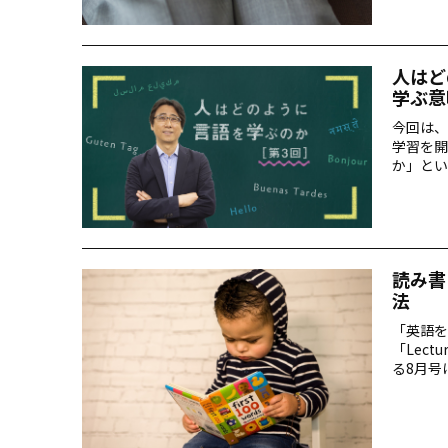
人はど
学ぶ意味
今回は、
学習を開
か」とい
ー後半の
す。
読み書
法
「英語を
「Lec
る8月号
した。