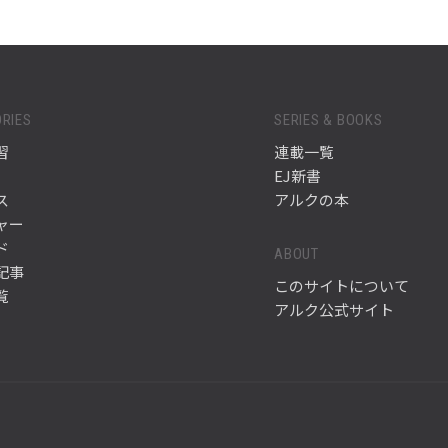
RIES
SERIES & BOOKS
習
連載一覧
EJ新書
ス
アルクの本
ャー
ド
ABOUT
記事
このサイトについて
覧
アルク公式サイト