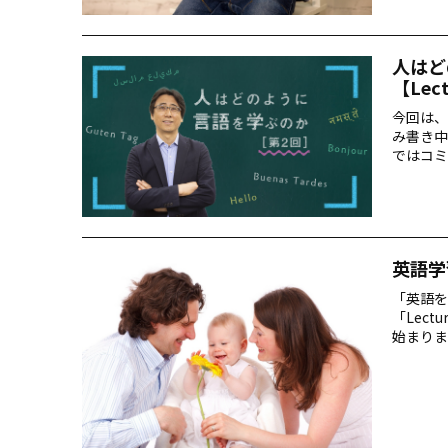
人はど
【Lec
今回は、
み書き中
ではコミ
変遷につ
英語学
「英語を
「Lec
始まりま
てもらい