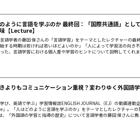
のように言語を学ぶのか 最終回：「国際共通語」とし
【Lecture】
言語学者の藤田 保さんの「言語学習」をテーマとしたレクチャーの最
始する時期は若ければ若いほどよいのか」「人によって学習法の向き不
った、言語学習における個人差や学習のヒントについて説明してくれま
、「世界の共通語」ともいえる英語を使う際の背景知識も、聞き逃せな
きよりもコミュニケーション重視？変わりゆく外国語学
学び、英語で学ぶ」学習情報誌ENGLISH JOURNAL（EJ）の動画連動
ture」。「人はどのように言語を学ぶのか」をテーマとしたレクチャーの
は、「外国語の学習と指導の歴史」について言語学者の藤田 保さんに教