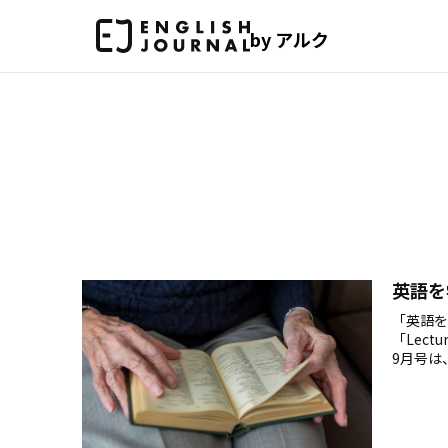
by アルク
英語を
「英語を
「Lec
9月号は
てもらい