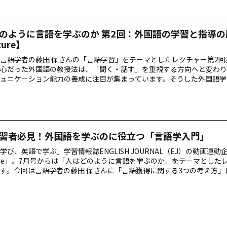
のように言語を学ぶのか 第2回：外国語の学習と指導の
ture】
言語学者の藤田 保さんの「言語学習」をテーマとしたレクチャー第2回
心だった外国語の教授法は、「聞く・話す」を重視する方向へと変わり
ュニケーション能力の養成に注目が集まっています。そうした外国語学
いて、説明していただきます。
習者必見！外国語を学ぶのに役立つ「言語学入門」
学び、英語で学ぶ」学習情報誌ENGLISH JOURNAL（EJ）の動画連動
ture」。7月号からは「人はどのように言語を学ぶのか」をテーマとした
す。今回は言語学者の藤田 保さんに「言語獲得に関する3つの考え方」
ました。