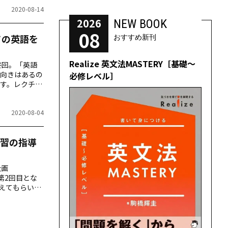
2020-08-14
2026
NEW BOOK
08
ての英語を
おすすめ新刊
Realize 英文法MASTERY［基礎～
終回。「英語
向きはあるの
必修レベル］
す。レクチャ
いポイントで
2020-08-04
習の指導
企画
第2回目とな
えてもらいま