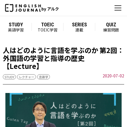
by アルク
STUDY
TOEIC
SERIES
QUIZ
英語学習
TOEIC学習
連載
練習問題
人はどのように言語を学ぶのか 第2回：
外国語の学習と指導の歴史
【Lecture】
2020-07-02
STUDY
レクチャー
言語学