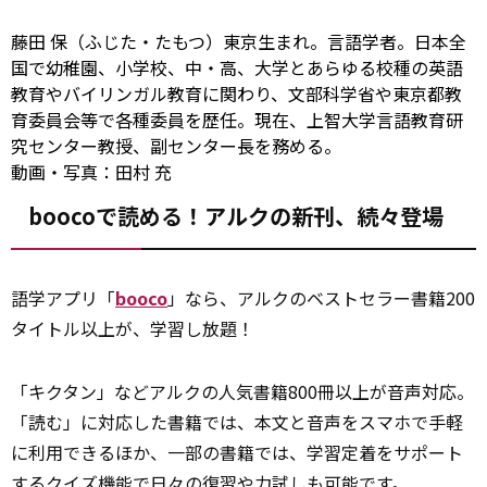
藤田 保（ふじた・たもつ）東京生まれ。言語学者。日本全
国で幼稚園、小学校、中・高、大学とあらゆる校種の英語
教育やバイリンガル教育に関わり、文部科学省や東京都教
育委員会等で各種委員を歴任。現在、上智大学言語教育研
究センター教授、副センター長を務める。
動画・写真：田村 充
boocoで読める！アルクの新刊、続々登場
語学アプリ「
booco
」なら、アルクのベストセラー書籍200
タイトル以上が、学習し放題！
「キクタン」などアルクの人気書籍800冊以上が音声対応。
「読む」に対応した書籍では、本文と音声をスマホで手軽
に利用できるほか、一部の書籍では、学習定着をサポート
するクイズ機能で日々の復習や力試しも可能です。