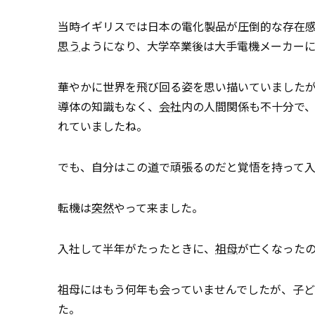
当時イギリスでは日本の電化製品が圧倒的な存在
思う
ようになり、大学卒業後は大手電機メーカー
華やかに世界を飛び回る姿を思い描いていました
導体の知識もなく、
会社
内の人間関係も不十分で、
れていましたね。
でも、自分はこの
道
で頑張るのだと覚悟を持って
転機は
突然
やって来ました。
入社して半年がたったときに、
祖母
が亡くなった
祖母にはもう何年も会っていませんでしたが、子ど
た。