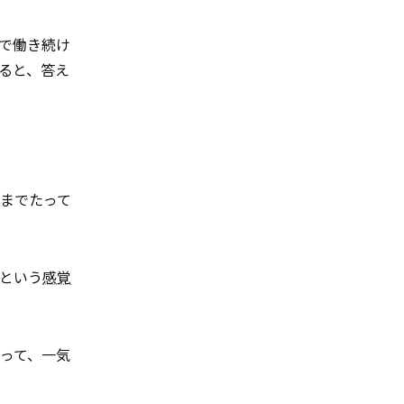
で働き続け
ると、答え
までたって
という
感覚
って、一気