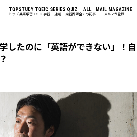
TOP
STUDY
TOEIC
SERIES
QUIZ
ALL
MAIL MAGAZINE
トップ
英語学習
TOEIC学習
連載
練習問題
全ての記事
メルマガ登録
学したのに「英語ができない」！自
？