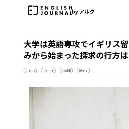
by アルク
大学は英語専攻でイギリス留
みから始まった探求の行方は
STUDY
PEOPLE
EJ新書
新多了