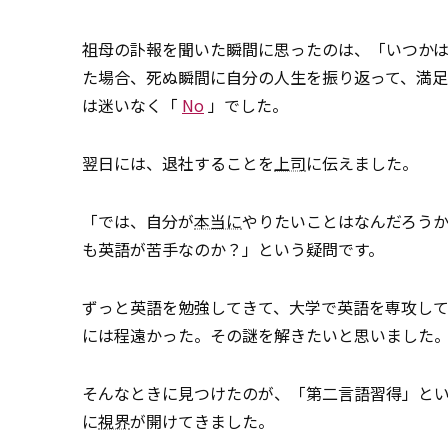
祖母の訃報を聞いた瞬間に思ったのは、「いつか
た場合、死ぬ瞬間に自分の人生を振り返って、満足
は迷いなく「
No
」でした。
翌日には、退社することを
上司
に伝えました。
「では、自分が
本当に
やりたいことはなんだろう
も英語が苦手なのか？」という疑問です。
ずっと英語を勉強してきて、大学で英語を専攻し
には程遠かった。その謎を解きたいと思いました
そんなときに見つけたのが、「第二言語習得」と
に
視界
が開けてきました。