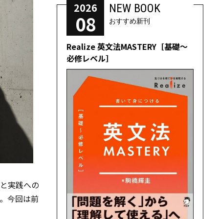
2026
NEW BOOK
08
おすすめ新刊
Realize 英文法MASTERY［基礎～
必修レベル］
究と実践への
。今回は前