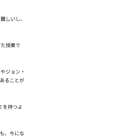
。
難しい
し、
げた授業で
』やジョン・
あることが
ミを持つよ
も、今にな