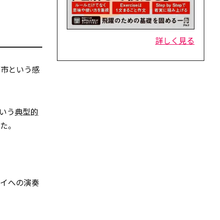
詳しく見る
都市という感
いう
典型的
した。
イへの演奏