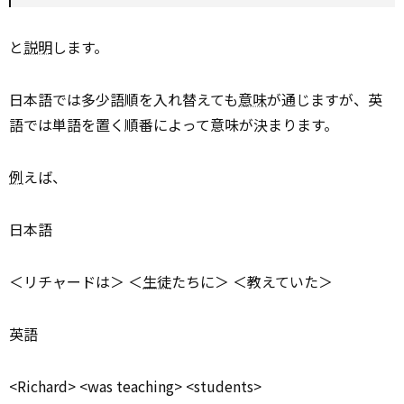
と
説明
します。
日本語では多少語順を入れ替えても
意味
が通じますが、英
語では単語を置く順番によって意味が決まります。
例
えば、
日本語
＜リチャードは＞ ＜
生徒
たちに＞ ＜教えていた＞
英語
<Richard> <was teaching> <students>