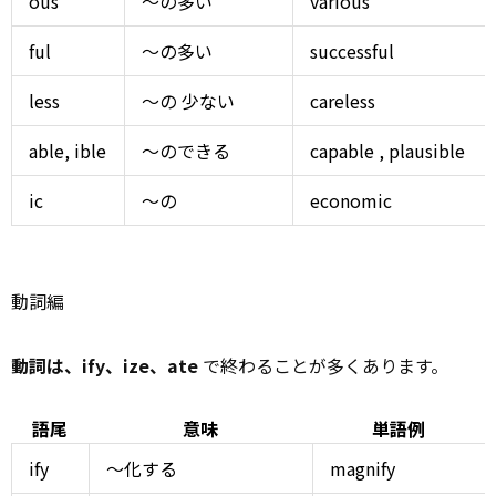
ous
～の多い
various
ful
～の多い
successful
less
～の
少ない
careless
able, ible
～のできる
capable
, plausible
ic
～の
economic
動詞編
動詞は、ify、ize、ate
で終わることが多くあります。
語尾
意味
単語例
ify
～化する
magnify