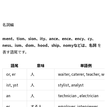
名詞編
ment、tion、sion、ity、ance、ence、ency、cy、
ness、ism、dom、hood、ship、nomyなどは、名詞
を
表す語尾です。
語尾
意味
単語例
or, er
人
waiter, caterer, teacher, wo
ist, yst
人
stylist,
analyst
an
人
technician
, electrician
er
する人
employer,
interviewer