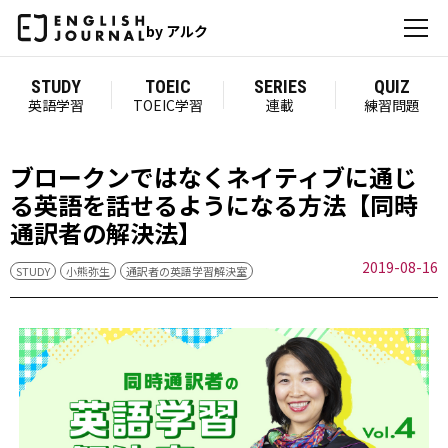
by アルク
STUDY
TOEIC
SERIES
QUIZ
英語学習
TOEIC学習
連載
練習問題
ブロークンではなくネイティブに通じ
る英語を話せるようになる方法【同時
通訳者の解決法】
2019-08-16
STUDY
小熊弥生
通訳者の英語学習解決室