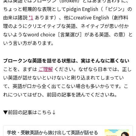
実は英語ではブロークン（broken）とはあまり言わずに、
ちょっと軽蔑的な表現としてpidgin English（「ピジン」の
由来は諸説
*1
あります）、他にcreative English（創作料
理のようにクリエイティブな英語、ネイティブが思い付か
ないようなword choice［言葉選び］がある英語、の意）と
いう言い方があります。
ブロークンな英語を話せる状態は、実はそんなに悪くない
ことを、まずは
ご理解
ください。なぜなら日本では、正し
い英語が話せないといけないと刷り込まれてしまってい
て、英語が口から全く出てこない場合も多いからです。こ
れについてはぜひ、前回の記事を読んでくださいね。
▼前回の
記事
はこちら↓