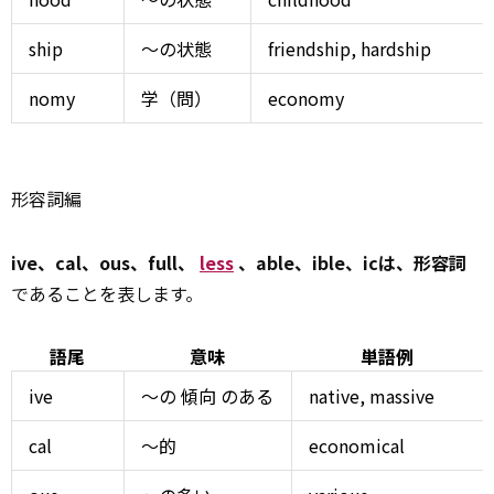
ship
～の状態
friendship,
hardship
nomy
学（問）
economy
形容詞編
ive、cal、ous、full、
less
、able、ible、icは、形容詞
であることを表します。
語尾
意味
単語例
ive
～の
傾向
のある
native,
massive
cal
～的
economical