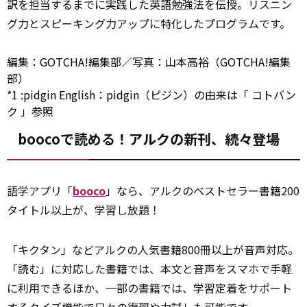
訳を担当するまでに実践した英語勉強法を伝授。リスニン
グ力とスピーキング力アップに特化したプログラムです。
編集：GOTCHA!編集部／写真：山本高裕（GOTCHA!編集
部）
*1
:
pidgin English：pidgin（ピジン）の由来は「
コトバン
ク
」参照
boocoで読める！アルクの新刊、続々登場
語学アプリ「
booco
」なら、アルクのベストセラー書籍200
タイトル以上が、学習し放題！
「キクタン」などアルクの人気書籍800冊以上が音声対応。
「読む」に対応した書籍では、本文と音声をスマホで手軽
に利用できるほか、一部の書籍では、学習定着をサポート