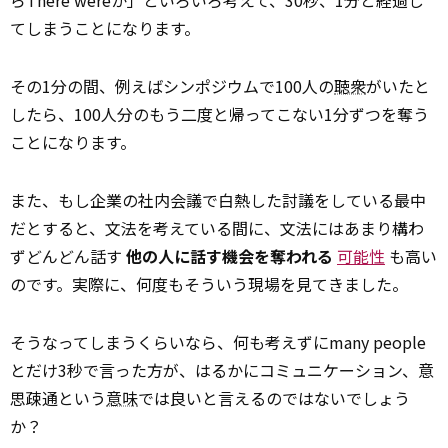
らThere wereか」といろいろ考えて、30秒、1分と経過し
てしまうことになります。
その1分の間、例えばシンポジウムで100人の
聴衆
がいたと
したら、100人分のもう二度と帰ってこない1分ずつを奪う
ことになります。
また、もし企業の社内会議で白熱した討議をしている最中
だとすると、文法を考えている間に、文法にはあまり構わ
ずどんどん話す
他の人に話す機会を奪われる
可能性
も高い
のです。実際に、何度もそういう現場を見てきました。
そうなってしまうくらいなら、何も考えずにmany people
とだけ3秒で言った方が、はるかにコミュニケーション、意
思疎通という
意味
では良いと言えるのではないでしょう
か？