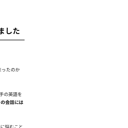
いました
まったのか
手の英語を
との会話には
うに悩むこと