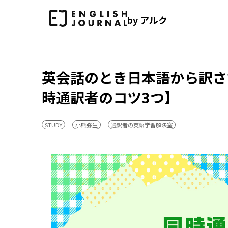
by アルク
英会話のとき日本語から訳さ
時通訳者のコツ3つ】
STUDY
小熊弥生
通訳者の英語学習解決室