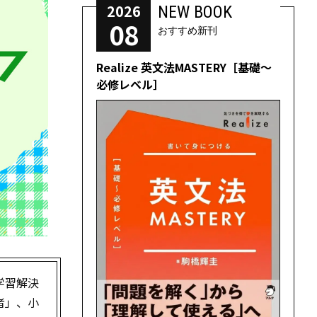
2026
NEW BOOK
08
おすすめ新刊
Realize 英文法MASTERY［基礎～
必修レベル］
学習解決
者」、小