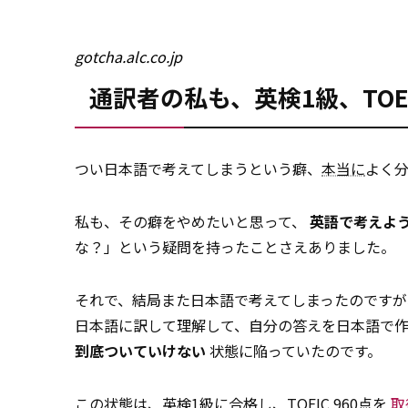
gotcha.alc.co.jp
通訳者の私も、英検1級、TOE
つい日本語で考えてしまうという癖、
本当に
よく
私も、その癖をやめたいと思って、
英語で考えよ
な？」という疑問を持ったことさえありました。
それで、結局また日本語で考えてしまったのですが
日本語に訳して理解して、自分の答えを日本語で
到底ついていけない
状態に陥っていたのです。
この状態は、英検1級に合格し、TOEIC 960点を
取