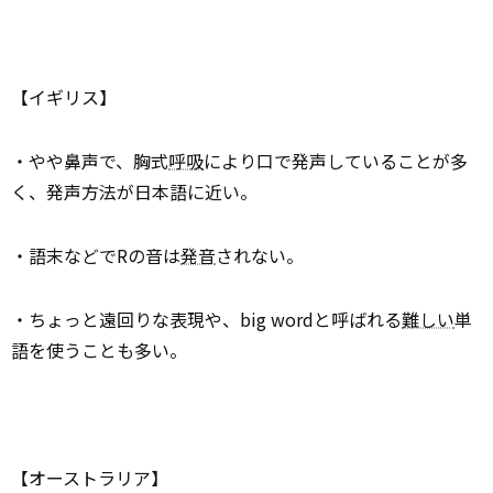
【イギリス】
・やや鼻声で、胸式
呼吸
により口で発声していることが多
く、発声方法が日本語に近い。
・語末などでRの音は
発音
されない。
・ちょっと遠回りな表現や、big wordと呼ばれる
難しい
単
語を使うことも多い。
【オーストラリア】