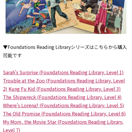
▼Foundations Reading Libraryシリーズはこちらから購入
可能
です
Sarah's Surprise (Foundations Reading Library, Level 1)
Trouble at the Zoo (Foundations Reading Library, Level
2)
Kung Fu Kid (Foundations Reading Library, Level 3)
The Shipwreck (Foundations Reading Library, Level 4)
Where's Lorena? (Foundations Reading Library, Level 5)
The Old Promise (Foundations Reading Library, Level 6)
My Mom, the Movie Star (Foundations Reading Library,
Level 7)