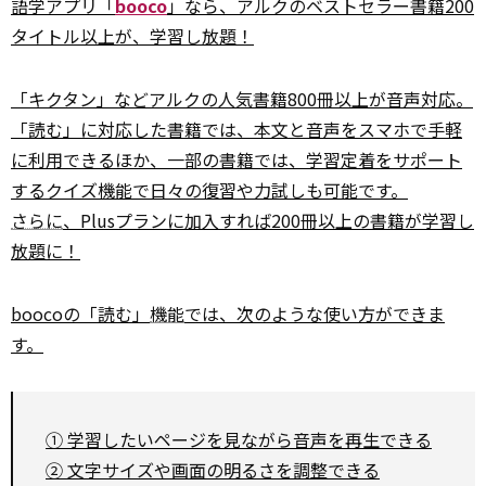
語学アプリ「
booco
」なら、アルクのベストセラー書籍200
タイトル以上が、学習し放題！
「キクタン」などアルクの人気書籍800冊以上が音声対応。
「読む」に対応した書籍では、本文と音声をスマホで手軽
に利用できるほか、一部の書籍では、学習定着をサポート
するクイズ機能で日々の復習や力試しも可能です。
さらに
、Plusプランに加入すれば200冊以上の書籍が学習し
放題に！
boocoの「読む」
機能
では、次のような使い方ができま
す。
① 学習したいページを見ながら音声を再生できる
② 文字サイズや画面の明るさを調整できる