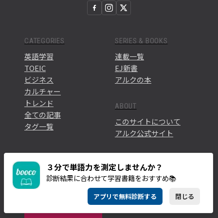
CATEGORIES
SERIES & BOOKS
英語学習
連載一覧
TOEIC
EJ新書
ビジネス
アルクの本
カルチャー
トレンド
ABOUT
全ての記事
このサイトについて
タグ一覧
アルク公式サイト
NEWSLETTER
３分で単語力を測定しませんか？
診断結果に合わせて学習書籍をおすすめ📚
英語学習に役立つ最新記事や情報をお届けします。
アプリで無料診断する
閉じる
メルマガに登録す
る