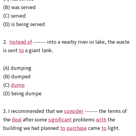
(B) was served
(C) served
(D) is being served
2.
Instead of
------- into a nearby river or lake, the waste
is sent
to
a giant tank.
(A) dumping
(B) dumped
(C)
dump
(D) being dumpe
3. I recommended that we
consider
------- the terms of
the
deal
after some
significant
problems
with
the
building we had planned
to
purchase
came
to
light.