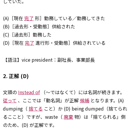
していた。
(A)［現在
完了
形］勤務している／勤務してきた
(B)［過去形・受動態］供給された
(C)［過去形］勤務した
(D)［現在
完了
進行形・受動態］供給されている
【語注】vice president：副社長、事業
部長
2. 正解 (D)
文頭の
Instead of
（～ではなくて）には名詞が続きます。
従って
、ここでは「動名詞」が正解
候補
となります。(A)
dumping（
捨てる
こと）か (D) being dumped（捨てられ
るここと）ですが、waste（
廃棄
物）は「捨てられる」側
のため、(D) が正解です。