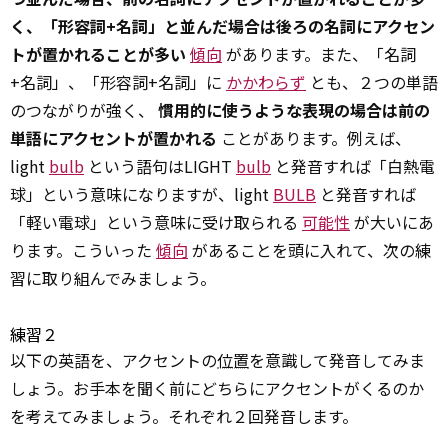
く、「形容詞+名詞」と並んだ場合は後ろの名詞にアクセン
トが置かれることが多い
傾向
があります。また、「名詞
+名詞」、「形容詞+名詞」に
かかわらず
とも、２つの単語
のつながりが強く、
慣用的に使うような表現の場合は前の
単語にアクセントが置かれる
ことがあります。例えば、
light
bulb
という語句はLIGHT
bulb
と発音すれば「白熱電
球」という意味になりますが、light
BULB
と発音すれば
「軽い電球」という意味に受け取られる
可能性
が大いにあ
ります。こういった
傾向
があることを頭に入れて、次の練
習に取り組んでみましょう。
練習２
以下の英語を、アクセントの
位置
を意識して発音してみま
しょう。お手本を聞く前にどちらにアクセントがくるのか
を考えてみましょう。それぞれ２回発音します。