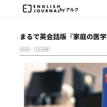
by アルク
まるで英会話版『家庭の医学
STUDY
アルクの本