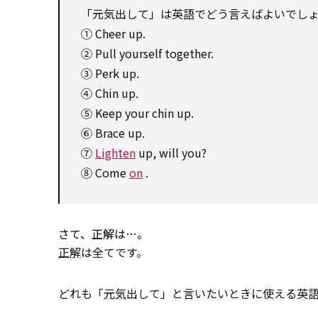
「元気出して」は英語でどう言えばよいでし
① Cheer up.
② Pull yourself together.
③ Perk up.
④ Chin up.
⑤ Keep your chin up.
⑥ Brace up.
⑦
Lighten
up, will you?
⑧ Come
on
.
さて、正解は…。
正解
は全てです。
どれも「
元気
出して」と言いたいときに使える英