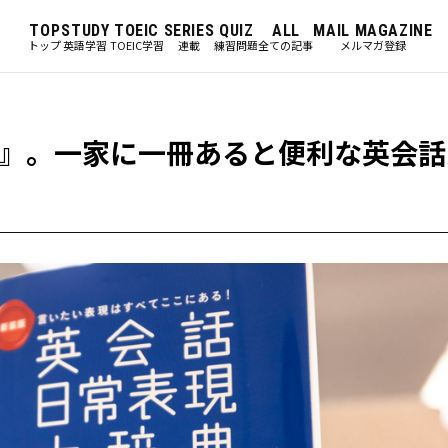
TOP
STUDY
TOEIC
SERIES
QUIZ
ALL
MAIL MAGAZINE
トップ
英語学習
TOEIC学習
連載
練習問題
全ての記事
メルマガ登録
』。一家に一冊あると便利な英会話