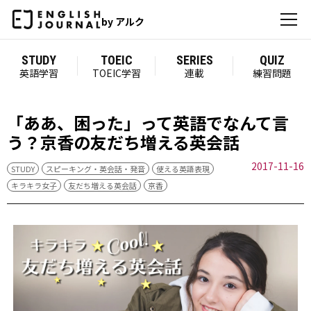
by アルク
STUDY
TOEIC
SERIES
QUIZ
英語学習
TOEIC学習
連載
練習問題
「ああ、困った」って英語でなんて言
う？京香の友だち増える英会話
2017-11-16
STUDY
スピーキング・英会話・発音
使える英語表現
キラキラ女子
友だち増える英会話
京香