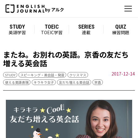
by アルク
STUDY
TOEIC
SERIES
QUIZ
英語学習
TOEIC学習
連載
練習問題
またね。お別れの英語。京香の友だち
増える英会話
2017-12-14
STUDY
スピーキング・英会話・発音
クリスマス
使える英語表現
キラキラ女子
友だち増える英会話
京香