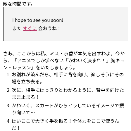
敵な時間です。
I
hope
to
see
you soon!
また
すぐに
会おうね！
さあ、ここからは私、ミス・京香が本気を出すわよ。今か
ら、「アニメでしか学べない『かわいく決まれ！』胸キュ
ン・レッスン」をいたしましょう。
お別れが済んだら、相手に背を向け、楽しそうにその
場を立ち去る。
次に、相手にはっきりとわかるように、背中を向けた
まま止まる！
かわいく、スカートがひらヒラしているイメージで振
り向いて…
はいここで大きく手を振る！全体力をここで使うん
だ！