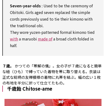
Seven-year-olds
:
Used to
be the ceremony of
Obitoki. Girls aged seven replaced the simple
cords
previously
used to
tie their kimono
with
the traditional obi.
They wore yuzen-patterned formal kimono tied
with
a maruobi
made of
a broad cloth folded in
half.
７歳。
かつての「帯解の儀」。女の子が７歳になると簡単
な紐（ひも）で縛っていた着物を帯に取り替える。衣装は
正式な総柄の友禅模様の着物に丸帯を結ぶ。幅の広い１枚
の布地を半分に折って仕立てたもの。
千歳飴 Chitose-ame