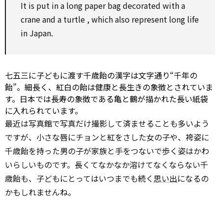
It is
put in
a long paper bag decorated
with
a
crane
and a
turtle
,
which
also
represent
long life
in Japan.
七五三に子どもに渡す千歳飴の漢字は文字通り“千年の
飴”。細長く、紅白の飴は健康と長生きの象徴とされていま
す。日本では長寿の象徴である亀と鶴が描かれた長い紙袋
に入れられています。
最近は写真館で写真だけ撮影して済ませることも多いよう
ですが、小さな唇にチョンと紅をさした女の子や、袴姿に
千歳飴を持った男の子が家族と手をつないで歩く姿はかわ
いらしいものです。長くてなかなか溶けてなくならない千
歳飴も、子どもにとってはいつまでも続く
思い出
になるの
かもしれませんね。