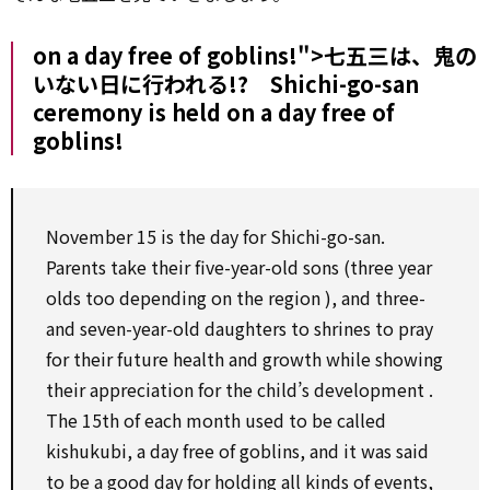
on a day free of goblins!">七五三は、鬼の
いない日に行われる!? Shichi-go-san
ceremony is held
on
a day free of
goblins!
November 15 is the day
for
Shichi-go-san.
Parents
take
their five-year-old sons (three year
olds too
depending on
the
region
), and three-
and seven-year-old daughters
to
shrines
to
pray
for
their future health and growth
while
showing
their
appreciation
for
the child’s
development
.
The 15th of
each
month
used to
be called
kishukubi, a day free of goblins, and it was said
to be
a good day
for
holding all kinds of events,