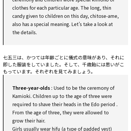
clothes
for
each
particular
age. The long, thin
candy
given
to
children
on
this day, chitose-ame,
also
has a special meaning. Let’s
take
a
look at
the details.
七五三は、かつては年齢ごとに儀式の意味があり、それに
即した服装をしていました。そして、千歳飴には思いがこ
もっています。それぞれを見てみましょう。
Three-year-olds
:
Used to
be the ceremony of
Kamioki. Children
up to
the age of three were
required
to
shave their heads in the Edo
period
.
From the age of three, they were allowed
to
grow their hair.
Girls usually wear hifu (a type of padded vest)