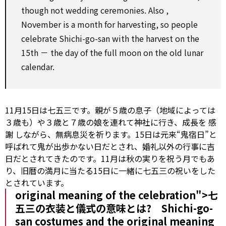
though
not wedding ceremonies.
Also
,
November is a month
for
harvesting,
so
people
celebrate Shichi-go-san
with
the harvest
on
the
15th － the day of the full moon
on
the old lunar
calendar.
11月15日は七五三です。親が５歳の息子（地域によっては
３歳も）や３歳と７歳の娘を連れて神社に行き、成長を
感
謝
しながら、無病息災を祈ります。15日は元来“鬼宿日”と
呼ばれて鬼が出歩かない日だとされ、婚礼以外の行事に吉
日だとされてきたのです。11月は秋の実りを祝う月でもあ
り、旧暦の満月に当たる15日に一緒に七五三の祝いをした
とされています。
original meaning of the celebration">七
五三の衣装と儀式の意味とは? Shichi-go-
san costumes and the
original
meaning