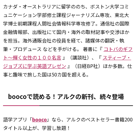
カナダ・オーストラリアに留学ののち、ボストン大学コミ
ュニケーション学部修士課程ジャーナリズム専攻、東北大
学博士前期課程人間社会情報科学専攻修了。通信社の国際
金融情報部、出版社にて国内・海外の取材記事や交渉ほか
を担当。海外通販会社の役員を経て、諸媒体の翻訳・執
筆・プロデュース などを手がける。 著書に『
コトバのギフ
ト～輝く女性の１００名言
』（講談社）、『
スティーブ・
ジョブズに学ぶ英語プレゼン
』（日経BP社）ほか多数。仕
事と趣味で旅した国は50カ国を超える。
boocoで読める！アルクの新刊、続々登場
語学アプリ「
booco
」なら、アルクのベストセラー書籍200
タイトル以上が、学習し放題！