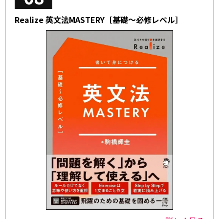
Realize 英文法MASTERY［基礎～必修レベル］