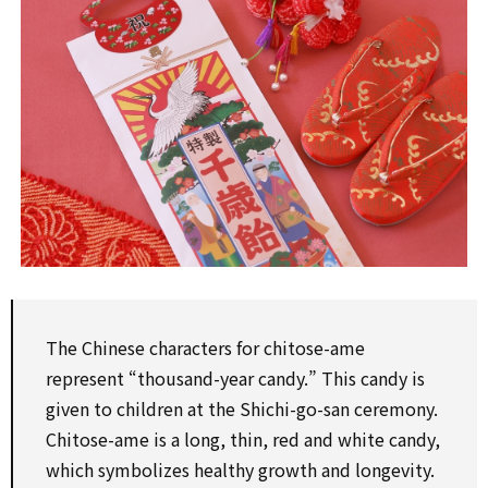
The Chinese characters
for
chitose-ame
represent
“thousand-year candy.” This candy is
given
to
children at the Shichi-go-san ceremony.
Chitose-ame is a long, thin, red and white candy,
which
symbolizes healthy growth and longevity.