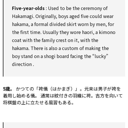
Five-year-olds
:
Used to
be the ceremony of
Hakamagi. Originally, boys aged five could wear
hakama, a formal divided skirt worn
by
men,
for
the first time. Usually they wore haori, a kimono
coat
with
the family crest
on
it,
with
the
hakama. There is
also
a custom of making the
boy stand
on
a shogi
board
facing the “lucky”
direction
.
5歳。
かつての「袴儀（はかまぎ）」。元来は男子が袴を
着用し始める儀。 通常は紋付きの羽織に袴。吉方を向いて
将棋盤の上に立たせる風習もある。