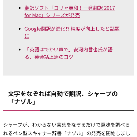
翻訳ソフト「コリャ英和！一発翻訳 2017
for Mac」シリーズが発売
Google翻訳が進化!? 精度が向上したと話題
に
「英語はでかい声で」安河内哲也氏が語
る、英会話上達のコツ
文字をなぞれば自動で翻訳、シャープの
「ナゾル」
シャープが、わからない言葉をなぞるだけで
意味
を調べら
れるペン型スキャナー辞書「ナゾル」の発売を開始しまし