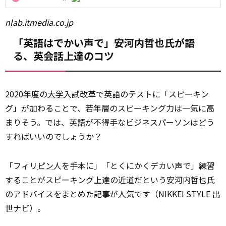
nlab.itmedia.co.jp
「英語はでかい声で」安河内哲也氏が語
る、英会話上達のコツ
2020年度の
大学
入試改革で英語のテストに「スピーキン
グ」が加わることで、若年層のスピーキング力は一気に高
まりそう。では、英語が不得手なビジネスパーソンはどう
すればいいのでしょうか？
「フィリ
ピン
人を手本に」「とくにかくデカい声で」練習
することがスピーキング上達の近道だという安河内哲也氏
のアドバイスをまとめた記事が人気です（NIKKEI STYLE 出
世ナビ）。