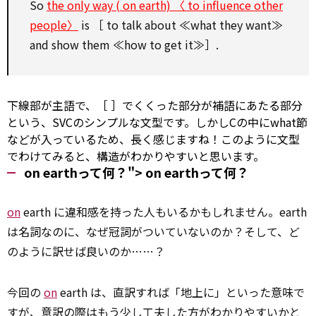
So
the only way (
on
earth)
〈
to
influence
other
people〉
is ［
to
talk about ≪what they want≫
and
show
them ≪how
to
get it≫］.
下線部が主語で、［ ］でくくった部分が補語にあたる部分
という、SVCのシンプルな文型です。しかしCの中にwhat節
などが入っているため、長く感じますね！このように文型
でわけてみると、構造がわかりやすいと思います。
on earthって何？">
on
earthって何？
on
earth に違和感を持った人もいるかもしれません。earth
は名詞なのに、なぜ冠詞がついていないのか？そして、ど
のように訳せば良いのか……？
今回の
on
earth は、直訳すれば「地上に」といった意味で
すが、意訳の際はもう少し工夫した方がわかりやすいかと