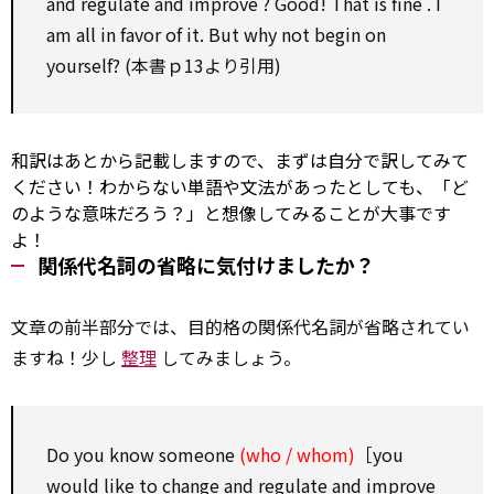
and
regulate
and
improve
? Good!
That is
fine
. I
am all
in favor of
it. But why not begin
on
yourself? (本書ｐ13より引用)
和訳はあとから記載しますので、まずは自分で訳してみて
ください！わからない単語や文法があったとしても、「ど
のような意味だろう？」と想像してみることが大事です
よ！
関係代名詞の省略に気付けましたか？
文章の前半部分では、目的格の関係代名詞が省略されてい
ますね！少し
整理
してみましょう。
Do you know someone
(who / whom)
［you
would like to
change
and
regulate
and
improve