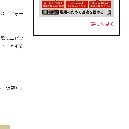
ーズ／フォー
詳しく見る
実際にエピソ
だ？ と不安
８（仮題）」