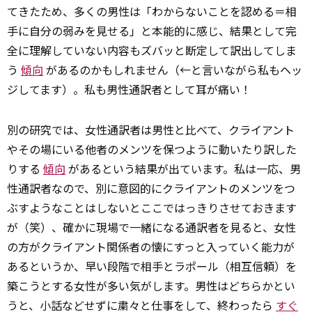
てきたため、多くの男性は「わからないことを認める＝相
手に自分の弱みを見せる」と本能的に感じ、結果として完
全に理解していない内容もズバッと断定して訳出してしま
う
傾向
があるのかもしれません（←と言いながら私もヘッ
ジしてます）。私も男性通訳者として耳が痛い！
別の研究では、女性通訳者は男性と比べて、クライアント
やその場にいる他者のメンツを保つように動いたり訳した
りする
傾向
があるという結果が出ています。私は一応、男
性通訳者なので、別に意図的にクライアントのメンツをつ
ぶすようなことはしないとここではっきりさせておきます
が（笑）、確かに現場で一緒になる通訳者を見ると、女性
の方がクライアント関係者の懐にすっと入っていく能力が
あるというか、早い段階で相手とラポール（相互信頼）を
築こうとする女性が多い気がします。男性はどちらかとい
うと、小話などせずに粛々と仕事をして、終わったら
すぐ