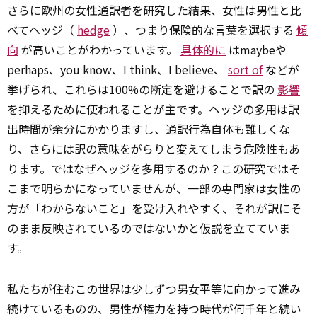
さらに欧州の女性通訳者を研究した結果、女性は男性と比
べてヘッジ（
hedge
）、つまり保険的な言葉を選択する
傾
向
が高いことがわかっています。
具体的に
はmaybeや
perhaps、you know、I think、I believe、
sort of
などが
挙げられ、これらは100%の断定を避けることで訳の
影響
を抑えるために使われることが主です。ヘッジの多用は訳
出時間が余分にかかりますし、通訳行為自体も難しくな
り、さらには訳の意味をがらりと変えてしまう危険性もあ
ります。ではなぜヘッジを多用するのか？この研究ではそ
こまで明らかになっていませんが、一部の専門家は女性の
方が「わからないこと」を受け入れやすく、それが訳にそ
のまま反映されているのではないかと仮説を立てていま
す。
私たちが住むこの世界は少しずつ男女平等に向かって進み
続けているものの、男性が権力を持つ時代が何千年と続い