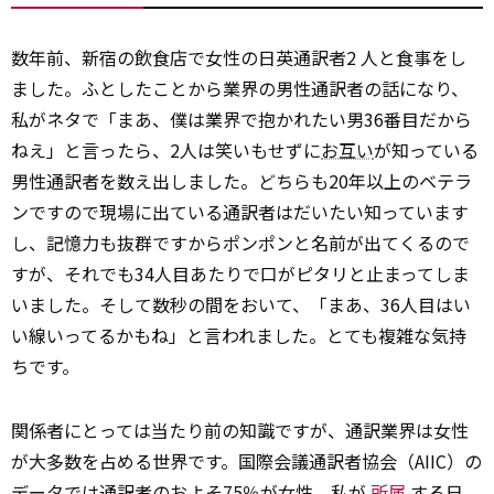
数年前、新宿の飲食店で女性の日英通訳者2 人と食事をし
ました。ふとしたことから業界の男性通訳者の話になり、
私がネタで「まあ、僕は業界で抱かれたい男36番目だから
ねえ」と言ったら、2人は笑いもせずに
お互い
が知っている
男性通訳者を数え出しました。どちらも20年以上のベテラ
ンですので現場に出ている通訳者はだいたい知っています
し、記憶力も抜群ですからポンポンと名前が出てくるので
すが、それでも34人目あたりで口がピタリと止まってしま
いました。そして数秒の間をおいて、「まあ、36人目はい
い線いってるかもね」と言われました。とても複雑な気持
ちです。
関係者にとっては当たり前の知識ですが、通訳業界は女性
が大多数を占める世界です。国際会議通訳者協会（AIIC）の
データでは通訳者のおよそ75％が女性。私が
所属
する日