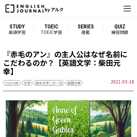
by アルク
STUDY
TOEIC
SERIES
QUIZ
英語学習
TOEIC学習
連載
練習問題
『赤毛のアン』の主人公はなぜ名前に
こだわるのか？【英語文学：柴田元
幸】
2021-03-18
CULTURE
文学
英米文学この一句
柴田元幸