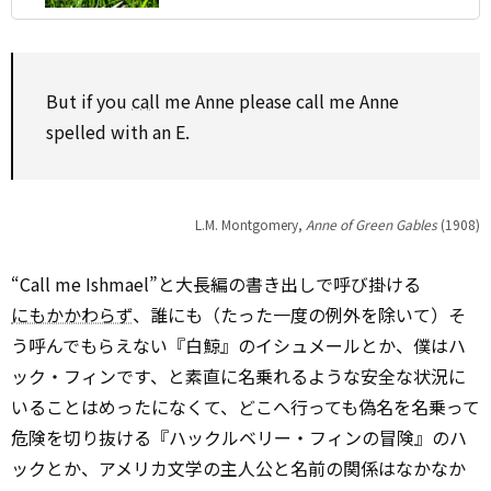
But if you
call
me Anne please call me Anne
spelled with an E.
L.M. Montgomery,
Anne of Green Gables
(1908)
“Call me Ishmael”と大長編の書き出しで呼び掛ける
にもかかわらず
、誰にも（たった一度の例外を除いて）そ
う呼んでもらえない『白鯨』のイシュメールとか、僕はハ
ック・フィンです、と素直に名乗れるような安全な状況に
いることはめったになくて、どこへ行っても偽名を名乗って
危険を切り抜ける『ハックルベリー・フィンの冒険』のハ
ックとか、アメリカ文学の主人公と名前の関係はなかなか