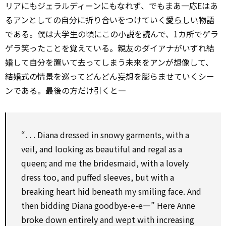
リアにもジェラルディーンにもなれず、でもまあ一応Eはあ
るアンとしての自分に折り合いをつけていく
愛らしい
物語
である。僕は大学生の頃にこの小説を読んで、1カ所でゲラ
ゲラ笑ったことを覚えている。親友のダイアナがいずれ結
婚して自分を置いて去ってしまう未来をアンが想像して、
結婚式の情景を巡ってどんどん妄想を膨らませていくシー
ンである。最後の方だけ引くと―
“. . . Diana dressed in snowy garments, with a
veil, and looking as beautiful and regal as a
queen; and me the bridesmaid, with a lovely
dress too, and puffed sleeves, but with a
breaking heart hid beneath my smiling face. And
then bidding Diana goodbye-e-e—” Here Anne
broke down entirely and wept with increasing