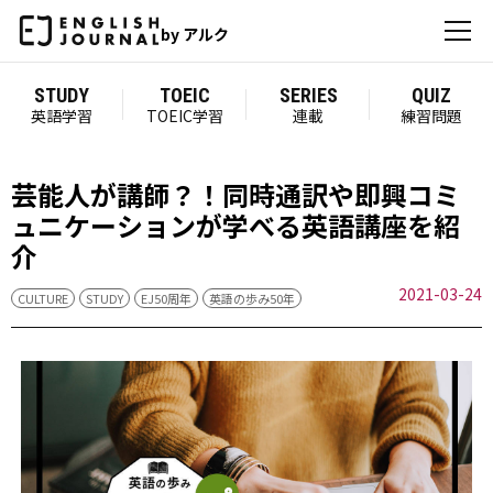
by アルク
STUDY
TOEIC
SERIES
QUIZ
英語学習
TOEIC学習
連載
練習問題
芸能人が講師？！同時通訳や即興コミ
ュニケーションが学べる英語講座を紹
介
2021-03-24
CULTURE
STUDY
EJ50周年
英語の歩み50年