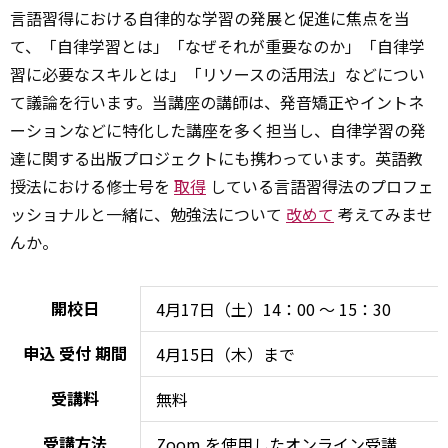
言語習得における自律的な学習の発展と促進に焦点を当
て、「自律学習とは」「なぜそれが重要なのか」「自律学
習に必要なスキルとは」「リソースの活用法」などについ
て議論を行います。当講座の講師は、発音矯正やイントネ
ーションなどに特化した講座を多く担当し、自律学習の発
達に関する出版プロジェクトにも携わっています。英語教
授法における修士号を
取得
している言語習得法のプロフェ
ッショナルと一緒に、勉強法について
改めて
考えてみませ
んか。
開校日
4月17日（土）14：00 ～ 15：30
申込
受付
期間
4月15日（木）まで
受講料
無料
受講方法
Zoom を使用したオンライン受講