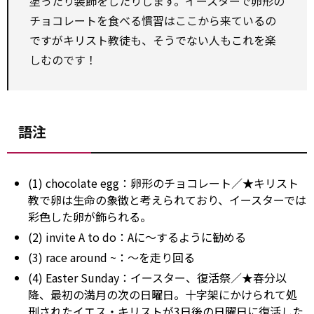
塗ったり装飾をしたりします。イースターで卵形の
チョコレートを食べる慣習はここから来ているの
ですが――キリスト教徒も、そうでない人もこれを楽
しむのです！
語注
(1) chocolate egg：卵形のチョコレート／★キリスト
教で卵は生命の象徴と考えられており、イースターでは
彩色した卵が飾られる。
(2) invite A to do：Aに～するように勧める
(3) race around ~：～を走り回る
(4) Easter Sunday：イースター、復活祭／★春分以
降、最初の満月の次の日曜日。十字架にかけられて処
刑されたイエス・キリストが3日後の日曜日に復活した