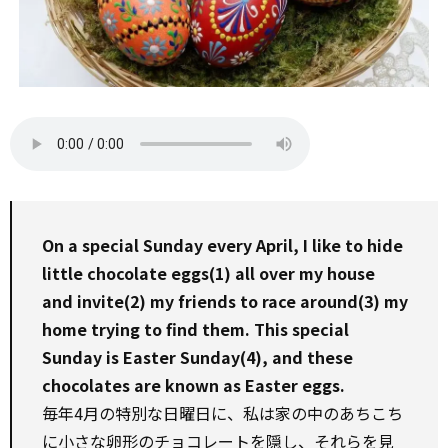
On a special Sunday every April, I like to hide
little chocolate eggs(1) all over my house
and invite(2) my friends to race around(3) my
home trying to find them. This special
Sunday is Easter Sunday(4), and these
chocolates are known as Easter eggs.
毎年4月の特別な日曜日に、私は家の中のあちこち
に小さな卵形のチョコレートを隠し、それらを見