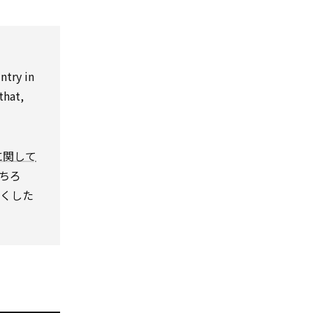
ntry in
that,
に関して
ちろ
尽くした