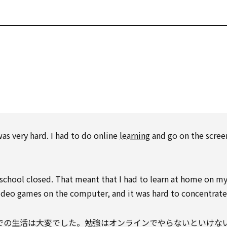
？
as very hard. I had to do online
learning
and go on the scree
chool closed. That meant that I had to learn at home on m
ideo games on the computer, and it was hard to concentrate
での生活は大変でした。勉強はオンラインでやらないといけな