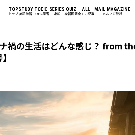
TOP
STUDY
TOEIC
SERIES
QUIZ
ALL
MAIL MAGAZINE
トップ
英語学習
TOEIC学習
連載
練習問題
全ての記事
メルマガ登録
生活はどんな感じ？ from the 
号】