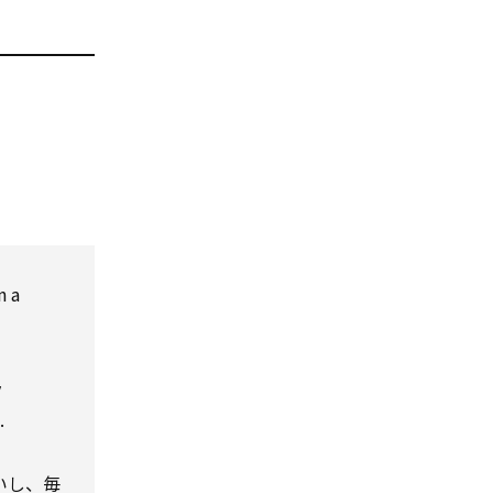
n a
y
.
いし、毎