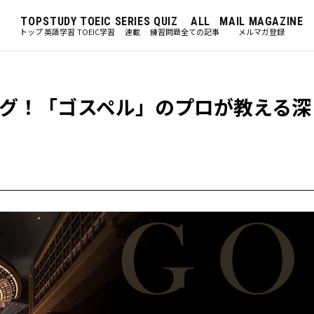
TOP
STUDY
TOEIC
SERIES
QUIZ
ALL
MAIL MAGAZINE
トップ
英語学習
TOEIC学習
連載
練習問題
全ての記事
メルマガ登録
グ！「ゴスペル」のプロが教える深