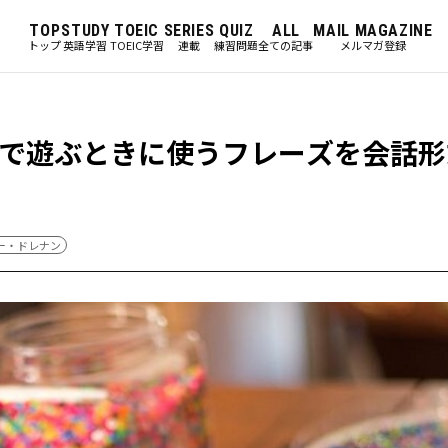
TOP
STUDY
TOEIC
SERIES
QUIZ
ALL
MAIL MAGAZINE
トップ
英語学習
TOEIC学習
連載
練習問題
全ての記事
メルマガ登録
で遊ぶときに使うフレーズを会話形
ー・ドレナン