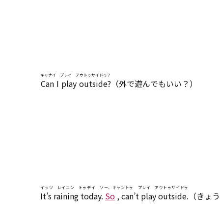
キャナイ プレイ アウトゥサイドゥ？
Can I play outside?
（外で遊んでもいい？）
イッツ レイニン トゥデイ ソー、キャントゥ プレイ アウトゥサイドゥ
It’s raining today.
So
, can’t play outside.
（きょう