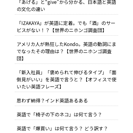
「あげる」と“give”から分かる、日本語と英語
の文化の違い
「IZAKAYA」が英語に定着。でも「酒」のサー
ビスがない！？【世界のニホンゴ調査団】
アメリカ人が熱狂したKondo。英語の動詞にま
でなったその理由は？【世界のニホンゴ調査
団】
「新入社員」「褒められて伸びるタイプ」「面
倒見がいい」を英語で言うと？【オフィスで使
いたい英語フレーズ】
思わず納得？インド英語あるある
英語で「椅子の下のネコ」は何て言う？
英語で「爆買い」は何て言う？ どう訳す？