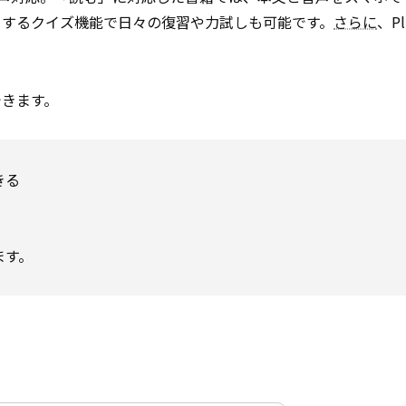
トするクイズ機能で日々の復習や力試しも可能です。
さらに
、P
できます。
きる
ます。