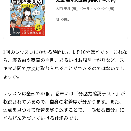
文法: 基本文型編 (NHKテキスト)
大西 泰斗 (著), ポール・マクベイ (著)
NHK出版
1回のレッスンにかかる時間はおよそ10分ほどです。これな
ら、寝る前や家事の合間、あるいはお風呂上がりなど、ス
キマ時間で
すぐに
取り入れることができるのではないでし
ょうか。
レッスンは全部で47個。巻末には「発話力確認テスト」が
収録されているので、自身の定着度が分かります。また、
弱点を見つけて復習を
繰り返す
ことで、「話せる自分」に
どんどん近づいていける仕組みです。