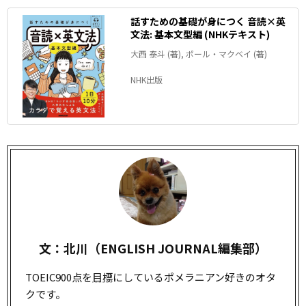
話すための基礎が身につく 音読×英
文法: 基本文型編 (NHKテキスト)
大西 泰斗 (著), ポール・マクベイ (著)
NHK出版
文：北川（ENGLISH JOURNAL編集部）
TOEIC900点を
目標
にしているポメラニアン好きのオタ
クです。