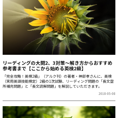
リーディングの大問2、3対策～解き方からおすすめ
参考書まで【ここから始める英検2級】
「完全攻略！英検2級」（アルク刊）の著者・神部孝さんに、英検
（実用英語技能検定）2級の1次試験、リーディング問題の「長文空
所補充問題」と「長文読解問題」を解説していただきます。
2018-05-08