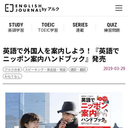
by アルク
STUDY
TOEIC
SERIES
QUIZ
英語学習
TOEIC学習
連載
練習問題
英語で外国人を案内しよう！『英語で
ニッポン案内ハンドブック』発売
2019-03-29
アルクの本
スピーキング・英会話・発音
通訳・翻訳
おもてなし