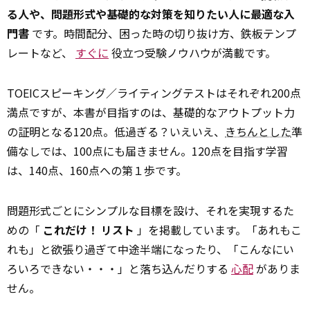
る人や、問題形式や基礎的な対策を知りたい人に最適な入
門書
です。時間配分、困った時の切り抜け方、鉄板テンプ
レートなど、
すぐに
役立つ受験ノウハウが満載です。
TOEICスピーキング／ライティングテストはそれぞれ200点
満点ですが、本書が目指すのは、基礎的なアウトプット力
の証明となる120点。低過ぎる？いえいえ、
きちんとした
準
備なしでは、100点にも届きません。120点を目指す学習
は、140点、160点への第１歩です。
問題形式ごとにシンプルな目標を設け、それを実現するた
めの「
これだけ！ リスト
」を掲載しています。「あれもこ
れも」と欲張り過ぎて中途半端になったり、「こんなにい
ろいろできない・・・」と落ち込んだりする
心配
がありま
せん。