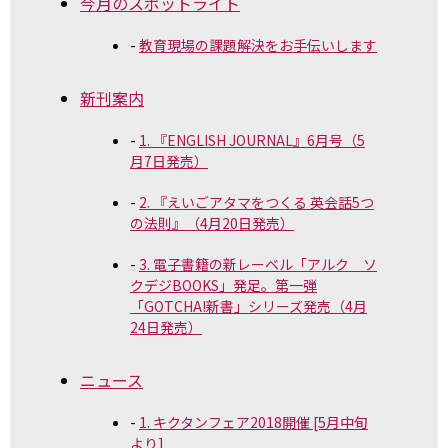
今月のスポットライト
教育現場の課題解決をお手伝いします
新刊案内
1. 『ENGLISH JOURNAL』6月号（5
月7日発売）
2. 『えいごアタマをつくる 英会話5つ
の法則』（4月20日発売）
3. 電子書籍の新レーベル「アルク ソ
クデジBOOKS」発足。第一弾
「GOTCHA!新書」シリーズ発売（4月
24日発売）
ニュース
1. キクタンフェア2018開催 [5月中旬
より]