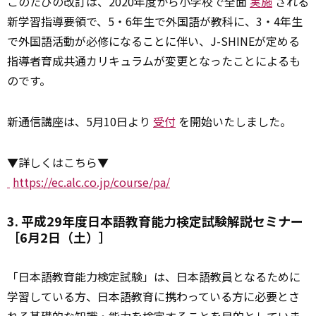
このたびの改訂は、2020年度から小学校で全面
実施
される
新学習指導要領で、5・6年生で外国語が教科に、3・4年生
で外国語活動が必修になることに伴い、J-SHINEが定める
指導者育成共通カリキュラムが変更となったことによるも
のです。
新通信講座は、5月10日より
受付
を開始いたしました。
▼詳しくはこちら▼
https://ec.alc.co.jp/course/pa/
3. 平成29年度日本語教育能力検定試験解説セミナー
［6月2日（土）］
「日本語教育能力検定試験」は、日本語教員となるために
学習している方、日本語教育に携わっている方に必要とさ
れる
基礎
的な知識・能力を検定することを目的としていま