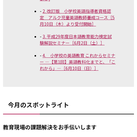
2. 改訂版 小学校英語指導者資格認
定 アルク児童英語教師養成コース［5
月10日（木）より受付開始］
3. 平成29年度日本語教育能力検定試
験解説セミナー［6月2日（土）］
4. 小学校の英語教育 これからセミナ
ー ―【第1回】英語教科化までと、「こ
れから」―［6月10日（日）］
今月のスポットライト
教育現場の課題解決をお手伝いします