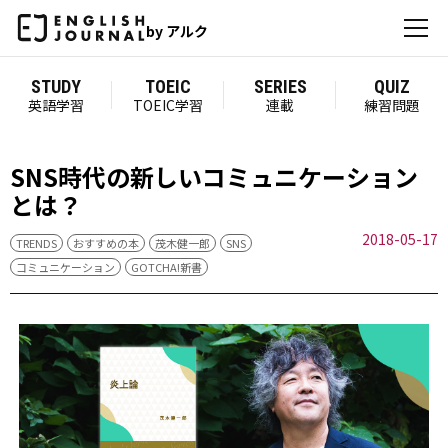
by アルク
STUDY
TOEIC
SERIES
QUIZ
英語学習
TOEIC学習
連載
練習問題
SNS時代の新しいコミュニケーション
とは？
2018-05-17
TRENDS
おすすめの本
茂木健一郎
SNS
コミュニケーション
GOTCHA!新書