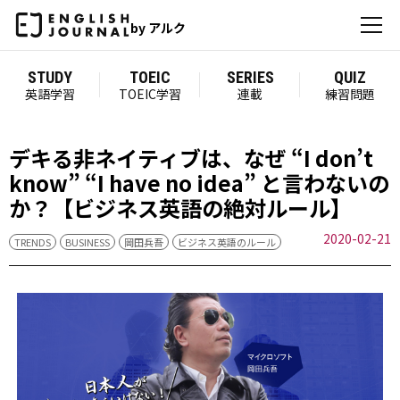
by アルク
STUDY
TOEIC
SERIES
QUIZ
英語学習
TOEIC学習
連載
練習問題
デキる非ネイティブは、なぜ “I don’t
know” “I have no idea” と言わないの
か？【ビジネス英語の絶対ルール】
2020-02-21
TRENDS
BUSINESS
岡田兵吾
ビジネス英語のルール