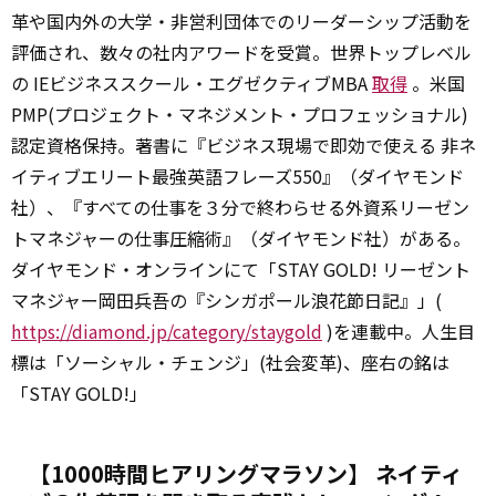
革や国内外の大学・非営利団体でのリーダーシップ活動を
評価され、数々の社内アワードを受賞。世界トップレベル
の IEビジネススクール・エグゼクティブMBA
取得
。米国
PMP(プロジェクト・マネジメント・プロフェッショナル)
認定資格保持。著書に『ビジネス現場で即効で使える 非ネ
イティブエリート最強英語フレーズ550』（ダイヤモンド
社）、『すべての仕事を３分で終わらせる外資系リーゼン
トマネジャーの仕事圧縮術』（ダイヤモンド社）がある。
ダイヤモンド・オンラインにて「STAY GOLD! リーゼント
マネジャー岡田兵吾の『シンガポール浪花節日記』」(
https://diamond.jp/category/staygold
)を連載中。人生目
標は「ソーシャル・チェンジ」(社会変革)、座右の銘は
「STAY GOLD!」
【1000時間ヒアリングマラソン】 ネイティ