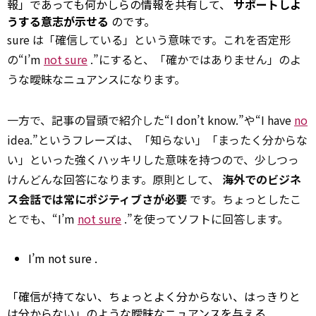
報」であっても何かしらの情報を共有して、
サポートしよ
うする意志が示せる
のです。
sure は「確信している」という意味です。これを否定形
の“I’m
not sure
.”にすると、「確かではありません」のよ
うな曖昧なニュアンスになります。
一方で、記事の冒頭で紹介した“I don’t know.”や“I have
no
idea.”というフレーズは、「知らない」「まったく分からな
い」といった強くハッキリした意味を持つので、少しつっ
けんどんな回答になります。原則として、
海外でのビジネ
ス会話では常にポジティブさが必要
です。ちょっとしたこ
とでも、“I’m
not sure
.”を使ってソフトに回答します。
I’m
not sure
.
「確信が持てない、ちょっとよく分からない、はっきりと
は分からない」のような曖昧なニュアンスを与える