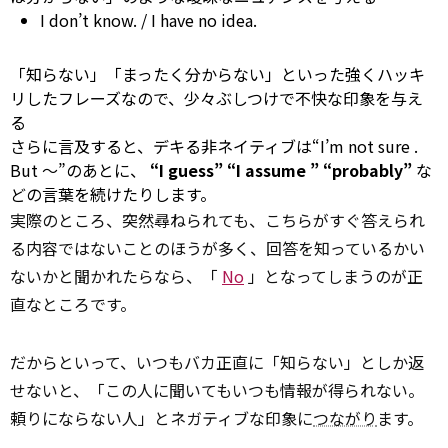
I don’t know. / I have
no
idea.
「知らない」「まったく分からない」といった強くハッキ
リしたフレーズなので、少々ぶしつけで不快な印象を与え
る
さらに言及すると、デキる非ネイティブは“I’m
not sure
.
But ～”のあとに、
“I guess” “I
assume
” “probably”
な
どの言葉を続けたりします。
実際のところ、突然尋ねられても、こちらがすぐ答えられ
る内容ではないことのほうが多く、回答を知っているかい
ないかと聞かれたらなら、「
No
」となってしまうのが正
直なところです。
だからといって、いつもバカ正直に「知らない」としか返
せないと、「この人に聞いてもいつも情報が得られない。
頼りにならない人」とネガティブな印象に
つながり
ます。