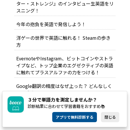
ター・ストレンジ』のインタビュー生英語をリ
スニング！
今年の抱負を英語で発信しよう！
洋ゲーの世界で英語に触れる！ Steamの歩き
方
EvernoteやInstagram、ビットコインやストラ
イプなど、トップ企業のエグゼクティブの英語
に触れてプラスアルファの力をつける！
Google翻訳の精度はなぜ上った？ どんなしく
み？ 翻訳者はもう不要？
３分で単語力を測定しませんか？
シンガポールでの「お酒」の注意点（罰金、酒
診断結果に合わせて学習書籍をおすすめ📚
税、マナー）
アプリで無料診断する
閉じる