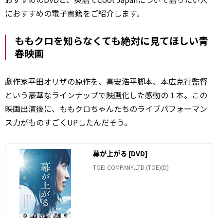
におすすめの電子書籍をご紹介します。
ももクロを知らなくても絶対に見てほしい青
春映画
劇作家平田オリザの原作を、喜安浩平脚本、本広克行監督
という豪華なラインナップで
映画
化した感動の１本。この
映画出演後に、ももクロちゃんたちのライブパフォーマン
ス力がものすごくUPしたんだそう。
幕が上がる [DVD]
TOEI COMPANY,LTD.(TOE)(D)