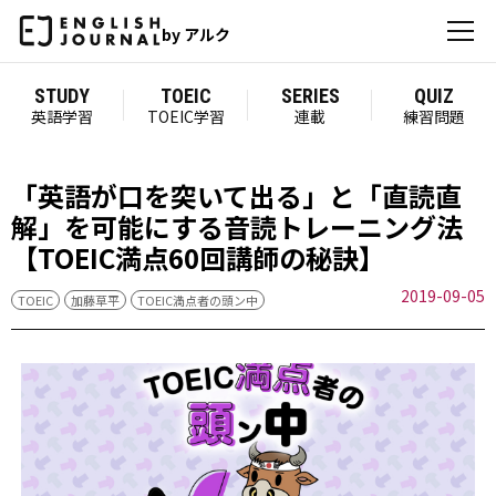
by アルク
STUDY
TOEIC
SERIES
QUIZ
英語学習
TOEIC学習
連載
練習問題
「英語が口を突いて出る」と「直読直
解」を可能にする音読トレーニング法
【TOEIC満点60回講師の秘訣】
2019-09-05
TOEIC
加藤草平
TOEIC満点者の頭ン中