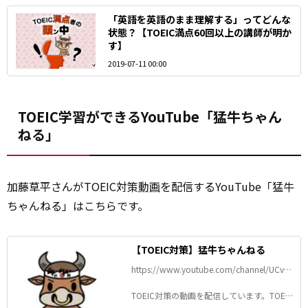
「英語を英語のまま理解する」ってどんな
状態？【TOEIC満点60回以上の講師が明か
す】
2019-07-11 00:00
TOEIC学習ができるYouTube「猛牛ちゃん
ねる」
加藤草平さんがTOEIC対策
動画
を配信するYouTube「猛牛
ちゃんねる」はこちらです。
【TOEIC対策】猛牛ちゃんねる
https://www.youtube.com/channel/UCv8
HudXBy1Hyd-R2v1jqTvg
TOEIC対策の動画を配信しています。TOEIC
リーディングセクションPART5の解き方解