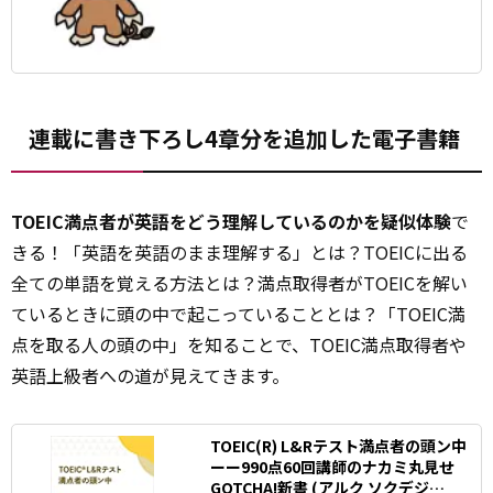
説動画、リスニングセクションPART3の解
き方解説動画、TOEIC対策の勉強法の動画
などがあります。
連載に書き下ろし4章分を追加した電子書籍
TOEIC満点者が英語をどう理解しているのかを疑似体験
で
きる！「英語を英語のまま理解する」とは？TOEICに出る
全ての単語を覚える方法とは？満点取得者がTOEICを解い
ているときに頭の中で起こっていることとは？「TOEIC満
点を取る人の頭の中」を知ることで、TOEIC満点取得者や
英語上級者への道が見えてきます。
TOEIC(R) L&Rテスト満点者の頭ン中
ーー990点60回講師のナカミ丸見せ
GOTCHA!新書 (アルク ソクデジ