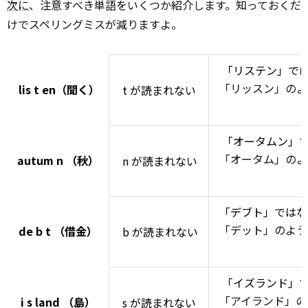
次に
、注意すべき単語をいくつか紹介します。知っておくだ
けでスペリングミスが減りますよ。
「リステン」で
「リッスン」のよ
lis
t
en（聞く）
t が読まれない
「オータムン」
「オータム」のよ
autum
n
（秋）
n が読まれない
「デブト」ではな
「デット」のよう
de
b
t （借金）
b が読まれない
「イズランド」
「アイランド」の
i
s
land （島）
s が読まれない