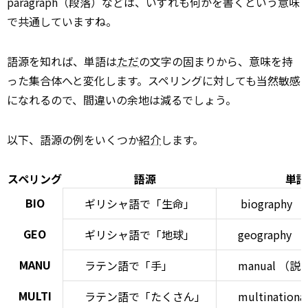
paragraph（段落）などは、いずれも何かを書くという意味
で共通していますね。
語源を知れば、単語は
ただ
の文字の固まりから、意味を持
った集合体へと変化します。スペリングに対しても当然敏感
になれるので、間違いの余地は減るでしょう。
以下、語源の例をいくつか
紹介
します。
スペリング
語源
単語
BIO
ギリシャ語で「生命」
biography
（
GEO
ギリシャ語で「地球」
geography
MANU
ラテン語で「手」
manual （説
MULTI
ラテン語で「たくさん」
multinatio