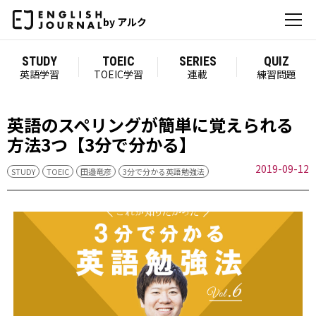
by アルク
STUDY
TOEIC
SERIES
QUIZ
英語学習
TOEIC学習
連載
練習問題
英語のスペリングが簡単に覚えられる
方法3つ【3分で分かる】
2019-09-12
STUDY
TOEIC
田邉竜彦
3分で分かる英語勉強法