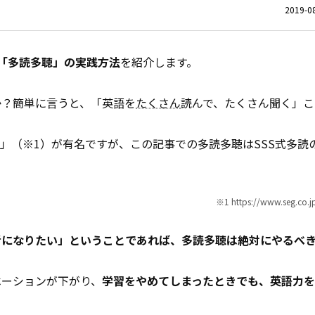
2019-08
「多読多聴」の実践方法
を紹介します。
か？簡単に言うと、「英語を
たくさん
読んで、たくさん聞く」こ
読」（※1）が有名ですが、この記事での多読多聴はSSS式多読
※1 https://www.seg.co.jp
級者になりたい」ということであれば、多読多聴は絶対にやるべ
ベーションが下がり、
学習をやめてしまったときでも、英語力