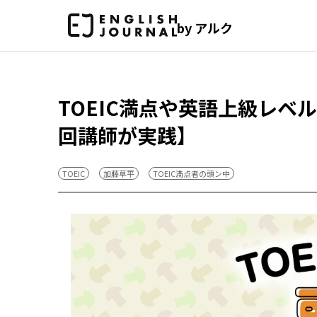
by アルク
TOEIC満点や英語上級レベ
回講師が実践】
TOEIC
加藤草平
TOEIC満点者の頭ン中