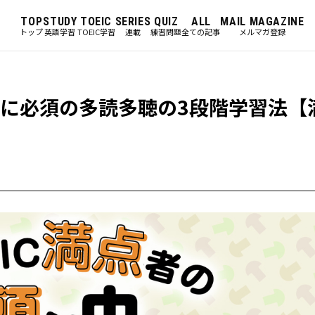
TOP
STUDY
TOEIC
SERIES
QUIZ
ALL
MAIL MAGAZINE
トップ
英語学習
TOEIC学習
連載
練習問題
全ての記事
メルマガ登録
ルに必須の多読多聴の3段階学習法【