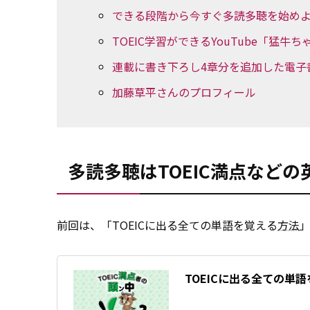
できる段階から今すぐ多読多聴を始め
TOEIC学習ができるYouTube「猛牛
連載に書き下ろし4章分を追加した電子
加藤草平さんのプロフィール
多読多聴はTOEIC満点など
前回は、「TOEICに出る全ての単語を覚える
方法
TOEICに出る全ての単