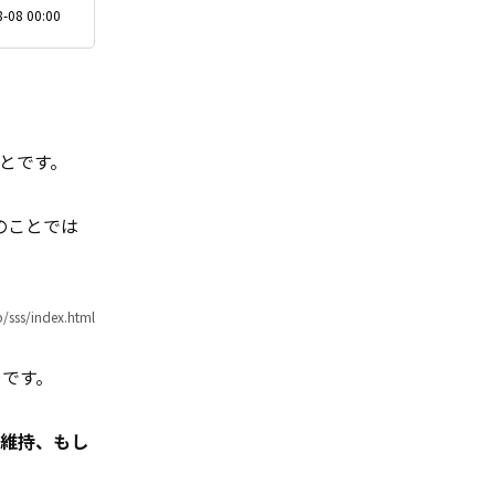
-08 00:00
とです。
のことでは
/sss/index.html
き
です。
を維持、もし